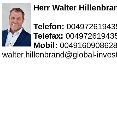
Herr Walter Hillenbra
Telefon:
00497261943
Telefax:
00497261943
Mobil:
004916090862
walter.hillenbrand@global-inves