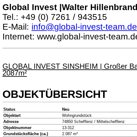
Global Invest |Walter Hillenbran
Tel.: +49 (0) 7261 / 943515
E-Mail:
info@global-invest-team.de
Internet: www.global-invest-team.d
GLOBAL INVEST SINSHEIM | Großer Baupla
2087m²
OBJEKTÜBERSICHT
Status
Neu
Objektart
Wohngrundstück
Adresse
74850 Schefflenz / Mittelschefflenz
Objektnummer
13-312
Grundstücksfläche (ca.)
2.087 m²