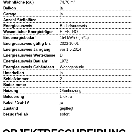
Wohnfläche (ca.)
74,70 m²
Balkon
ja
Garage
ja
Anzahl Stellplätze
1
Energieausweis
Bedarfsausweis
Wesentlicher Energieträger
ELEKTRO
Endenergiebedarf
154 kWh / (m²*a)
Energieausweis gültig bis
2023-10-01
Energieausweis Jahrgang
vor 1.5.2014
Energieausweis Werteklasse
D
Energieausweis Baujahr
1972
Energieausweis Gebäudeart
Wohngebäude
Unterkellert
ja
Schlafzimmer
2
Badezimmer
1
Heizung
Ofenheizung
Befeuerung
Elektro
Kabel / Sat-TV
ja
Zustand
gepflegt
bezugsfrei ab
sofort