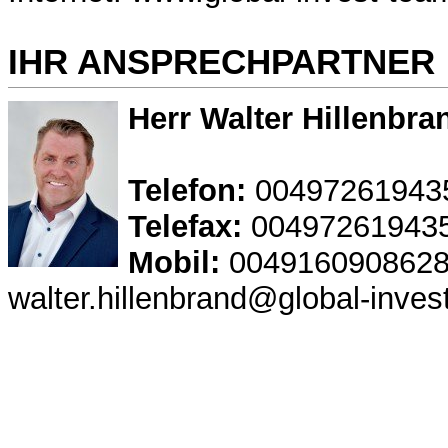
IHR ANSPRECHPARTNER
Herr Walter Hillenbra
Telefon:
00497261943
Telefax:
00497261943
Mobil:
004916090862
walter.hillenbrand@global-inves