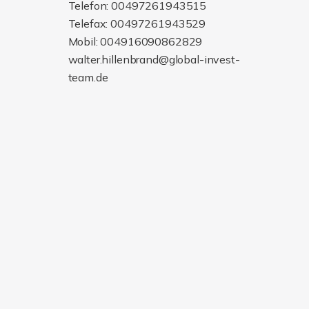
Telefon: 00497261943515
Telefax: 00497261943529
Mobil: 004916090862829
walter.hillenbrand@global-invest-
team.de