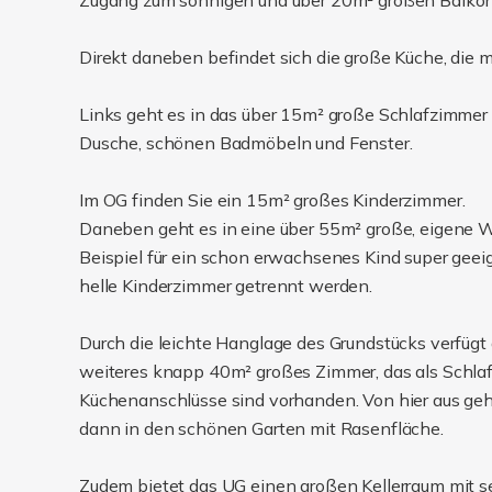
Zugang zum sonnigen und über 20m² großen Balkon m
Direkt daneben befindet sich die große Küche, die m
Links geht es in das über 15m² große Schlafzimmer 
Dusche, schönen Badmöbeln und Fenster.
Im OG finden Sie ein 15m² großes Kinderzimmer.
Daneben geht es in eine über 55m² große, eigene 
Beispiel für ein schon erwachsenes Kind super geeig
helle Kinderzimmer getrennt werden.
Durch die leichte Hanglage des Grundstücks verfügt d
weiteres knapp 40m² großes Zimmer, das als Schlafz
Küchenanschlüsse sind vorhanden. Von hier aus geht
dann in den schönen Garten mit Rasenfläche.
Zudem bietet das UG einen großen Kellerraum mit 