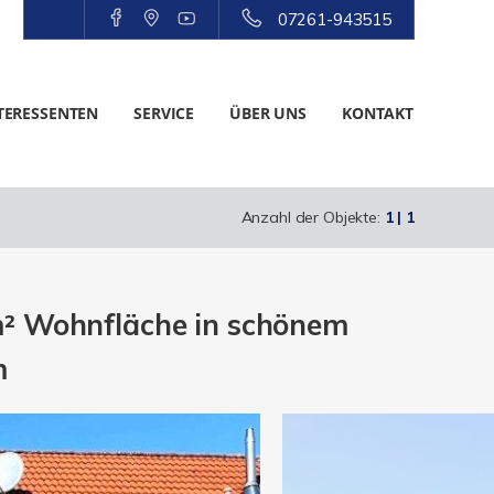
07261-943515
TERESSENTEN
SERVICE
ÜBER UNS
KONTAKT
Anzahl der Objekte:
1 | 1
m² Wohnfläche in schönem
m