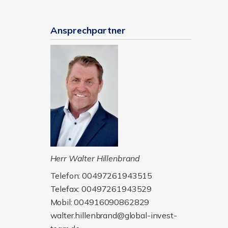
Ansprechpartner
Herr Walter Hillenbrand
Telefon: 00497261943515
Telefax: 00497261943529
Mobil: 004916090862829
walter.hillenbrand@global-invest-