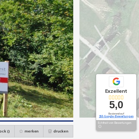
Exzellent
5,0
Basierend auf
155 Google-Bewertungen
Echtheit von Bewertungen
ock (
)
merken
drucken