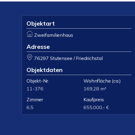
Objektart
Zweifamilienhaus
Adresse
76297 Stutensee / Friedrichstal
Objektdaten
Objekt-Nr.
Wohnfläche
(ca.)
11-376
169,28 m²
Zimmer
Kaufpreis
6,5
655.000,- €