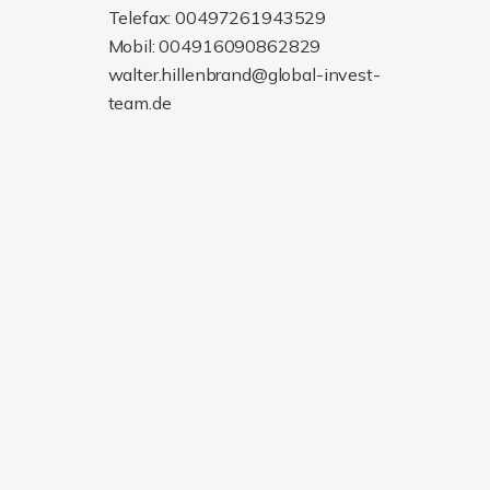
Telefax: 00497261943529
Mobil: 004916090862829
walter.hillenbrand@global-invest-
team.de