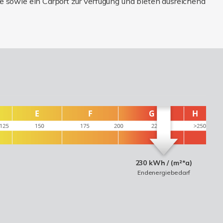
e sowie ein Carport zur Verfügung und bieten ausreichend
230 kWh / (m²*a)
Endenergiebedarf