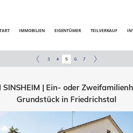
TART
IMMOBILIEN
EIGENTÜMER
TEILVERKAUF
IN
3
4
5
6
7
INSHEIM | Ein- oder Zweifamilien
Grundstück in Friedrichstal