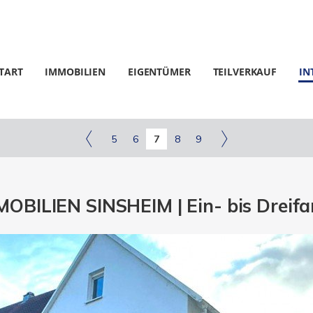
TART
IMMOBILIEN
EIGENTÜMER
TEILVERKAUF
IN
5
6
7
8
9
BILIEN SINSHEIM | Ein- bis Dreifam