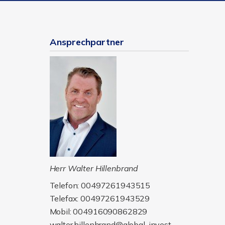
Ansprechpartner
Herr Walter Hillenbrand
Telefon: 00497261943515
Telefax: 00497261943529
Mobil: 004916090862829
walter.hillenbrand@global-invest-