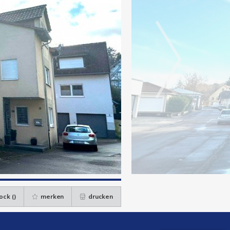
ock (
)
merken
drucken