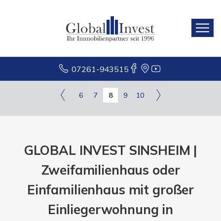
07261-943515
6
7
8
9
10
GLOBAL INVEST SINSHEIM |
Zweifamilienhaus oder
Einfamilienhaus mit großer
Einliegerwohnung in