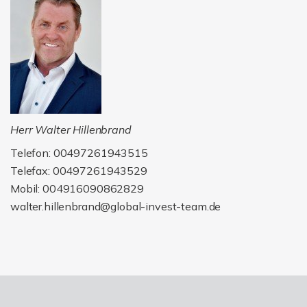
Herr Walter Hillenbrand
Telefon: 00497261943515
Telefax: 00497261943529
Mobil: 004916090862829
walter.hillenbrand@global-invest-team.de