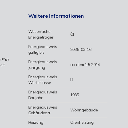
Weitere Informationen
Wesentlicher
Öl
Energieträger
Energieausweis
2036-03-16
gültig bis
m²*a)
Energieausweis
ab dem 1.5.2014
arf
Jahrgang
Energieausweis
H
Werteklasse
Energieausweis
1935
Baujahr
Energieausweis
Wohngebäude
Gebäudeart
Heizung
Ofenheizung