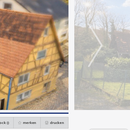
ock (
)
merken
drucken