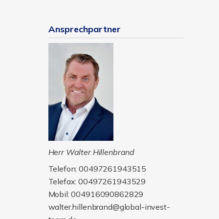
Ansprechpartner
Herr Walter Hillenbrand
Telefon: 00497261943515
Telefax: 00497261943529
Mobil: 004916090862829
walter.hillenbrand@global-invest-