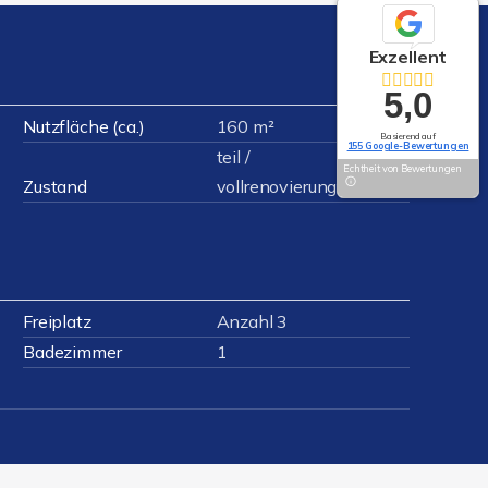
Exzellent
5,0
Nutzfläche (ca.)
160 m²
Basierend auf
155 Google-Bewertungen
teil /
Echtheit von Bewertungen
Zustand
vollrenovierungsbedürftig
Freiplatz
Anzahl 3
Badezimmer
1