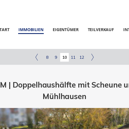
TART
IMMOBILIEN
EIGENTÜMER
TEILVERKAUF
IN
8
9
10
11
12
 | Doppelhaushälfte mit Scheune u
Mühlhausen