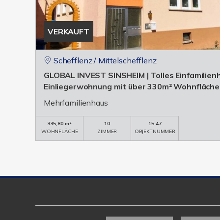
VERKAUFT
Schefflenz / Mittelschefflenz
GLOBAL INVEST SINSHEIM | Tolles Einfamilien
Einliegerwohnung mit über 330m² Wohnfläche 
Mehrfamilienhaus
335,80 m²
10
15-47
WOHNFLÄCHE
ZIMMER
OBJEKTNUMMER
Kundenbewertungen und Erfahrungen zu