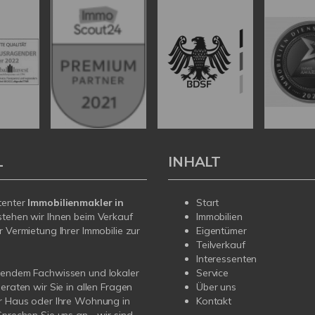
L
INHALT
tenter
Immobilienmakler in
Start
tehen wir Ihnen beim Verkauf
Immobilien
r Vermietung Ihrer Immobilie zur
Eigentümer
Teilverkauf
Interessenten
sendem Fachwissen und lokaler
Service
beraten wir Sie in allen Fragen
Über uns
r Haus oder Ihre Wohnung in
Kontakt
Sprechen Sie uns an - wir sind