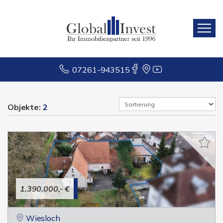
07261-943515
Objekte:
2
1.390.000,- €
Wiesloch