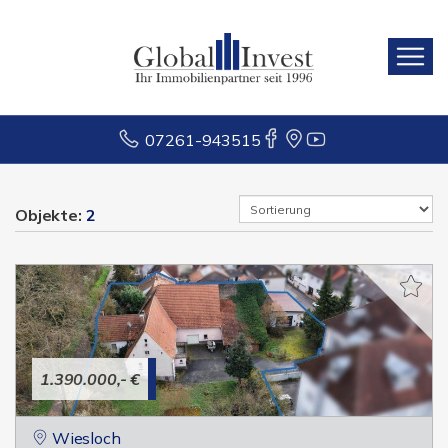
07261-943515
Objekte:
2
1.390.000,- €
Wiesloch