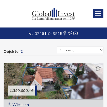
07261-943515
Objekte:
2
1.390.000,- €
Wiesloch