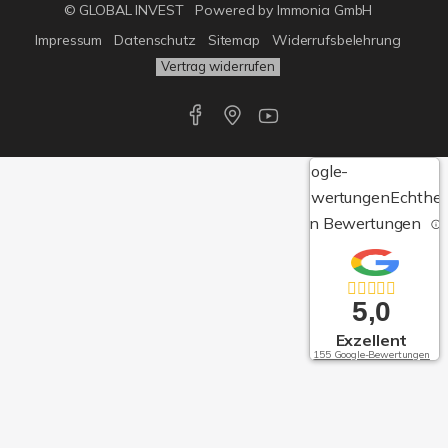
© GLOBAL INVEST
Powered by
Immonia GmbH
Impressum
Datenschutz
Sitemap
Widerrufsbelehrung
Vertrag widerrufen
Google-
Bewertungen
Echthei
von Bewertungen
5,0
Exzellent
155 Google-Bewertungen