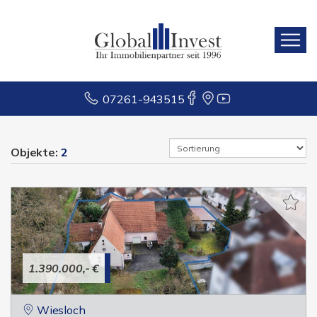
07261-943515
Objekte:
2
1.390.000,- €
Wiesloch