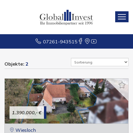
07261-943515
Objekte:
2
1.390.000,- €
Wiesloch