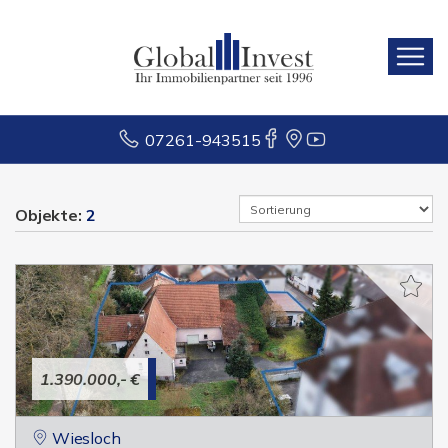
07261-943515
Objekte:
2
1.390.000,- €
Wiesloch