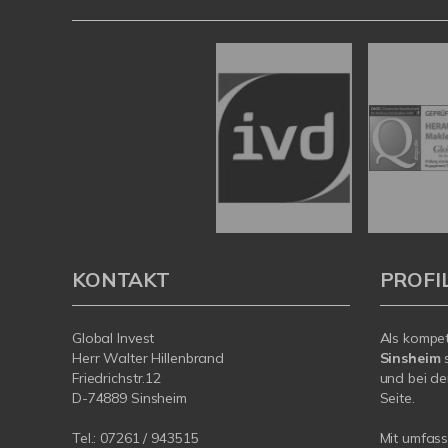
KONTAKT
PROFI
Global Invest
Als kompe
Herr Walter Hillenbrand
Sinsheim
s
Friedrichstr.12
und bei de
D-74889 Sinsheim
Seite.
Tel.:
07261 / 943515
Mit umfas