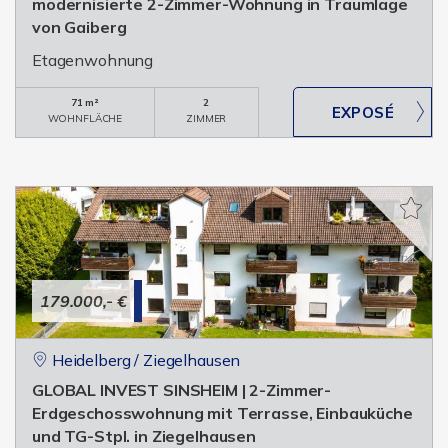
modernisierte 2-Zimmer-Wohnung in Traumlage
von Gaiberg
Etagenwohnung
71 m²
2
WOHNFLÄCHE
ZIMMER
179.000,- €
Heidelberg / Ziegelhausen
GLOBAL INVEST SINSHEIM | 2-Zimmer-
Erdgeschosswohnung mit Terrasse, Einbauküche
und TG-Stpl. in Ziegelhausen