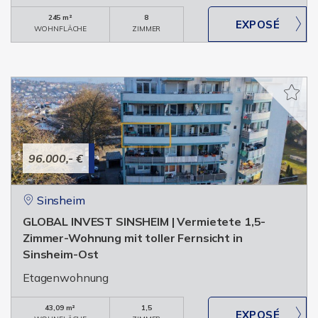
245 m²
8
WOHNFLÄCHE
ZIMMER
96.000,- €
Sinsheim
GLOBAL INVEST SINSHEIM | Vermietete 1,5-
Zimmer-Wohnung mit toller Fernsicht in
Sinsheim-Ost
Etagenwohnung
43,09 m²
1,5