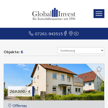
07261-943515
Objekte:
6
269.000,- €
Offenau