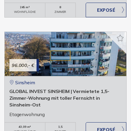
245 m²
8
WOHNFLÄCHE
ZIMMER
96.000,- €
Sinsheim
GLOBAL INVEST SINSHEIM | Vermietete 1,5-
Zimmer-Wohnung mit toller Fernsicht in
Sinsheim-Ost
Etagenwohnung
43,09 m²
1,5