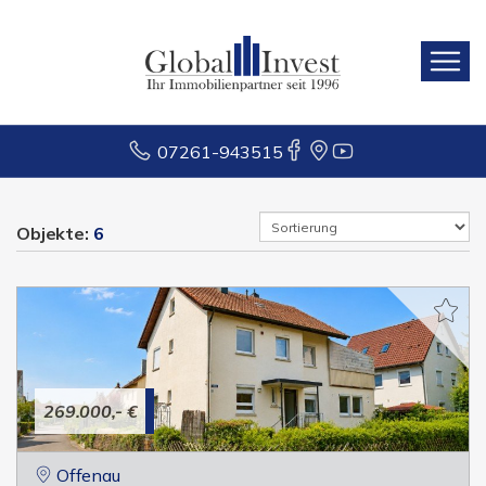
07261-943515
Objekte:
6
269.000,- €
Offenau