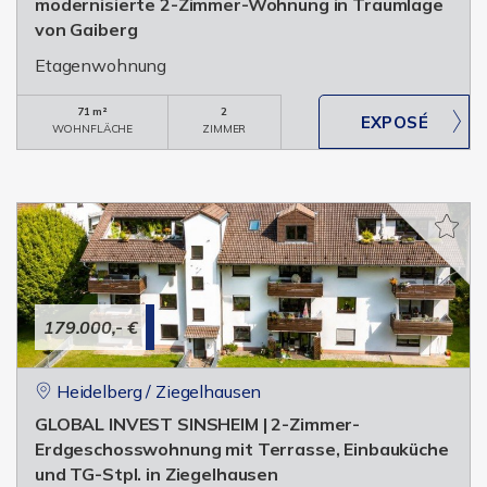
modernisierte 2-Zimmer-Wohnung in Traumlage
von Gaiberg
Etagenwohnung
71 m²
2
WOHNFLÄCHE
ZIMMER
179.000,- €
Heidelberg / Ziegelhausen
GLOBAL INVEST SINSHEIM | 2-Zimmer-
Erdgeschosswohnung mit Terrasse, Einbauküche
und TG-Stpl. in Ziegelhausen