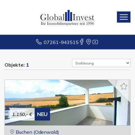
07261-943515
Objekte:
1
NEU
1.150,- €
Buchen (Odenwald)