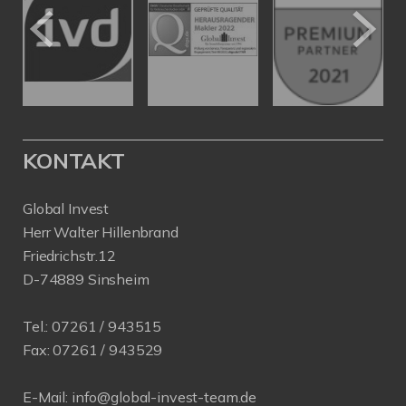
KONTAKT
Global Invest
Herr Walter Hillenbrand
Friedrichstr.12
D-74889 Sinsheim
Tel.:
07261 / 943515
Fax:
07261 / 943529
E-Mail:
info@global-invest-team.de