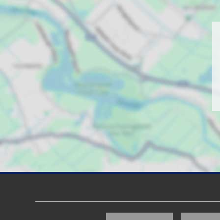
Kundenbewertungen und Erfahrungen zu
Global Invest Team
100%
SEHR GUT
Empfehlungen auf
ProvenExpert.com
4,50 / 5,00