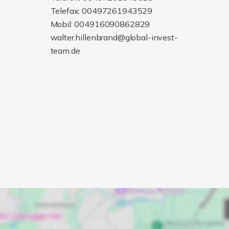
Telefax: 00497261943529
Mobil: 004916090862829
walter.hillenbrand@global-invest-
team.de