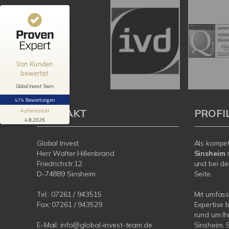
456
18
Bewertungen von 3
Bewertungen auf
anderen Quellen
ProvenExpert.com
Blick aufs ProvenExpert-Profil werfen
Von Kunden
Reiner B.
17.3.2025
bewertet
5
Sehr nett und sehr kompetent. Das
Global Invest Team
Fachwissen von Herrn Hillenbrand hat uns
474 Bewertungen
bei der Wertermittlung der Immobi...
KONTAKT
PROFI
Authentizität
4.8.2026
Global Invest
Als kompe
Herr Walter Hillenbrand
Sinsheim
s
Friedrichstr.12
und bei de
D-74889 Sinsheim
Seite.
Tel.:
07261 / 943515
Mit umfas
Fax:
07261 / 943529
Expertise 
rund um Ih
E-Mail:
info@global-invest-team.de
Sinsheim. 