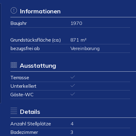
Informationen
Baujahr
1970
Grundstücksfläche (ca.)
871 m²
bezugsfrei ab
Vereinbarung
Ausstattung
Terrasse
Unterkellert
Gäste-WC
Details
Anzahl Stellplätze
4
Badezimmer
3