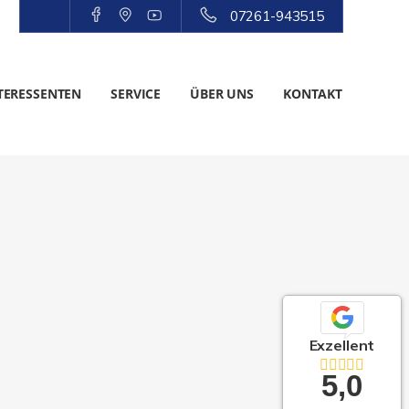
07261-943515
TERESSENTEN
SERVICE
ÜBER UNS
KONTAKT
Exzellent
5,0