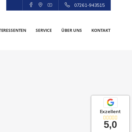
07261-943515
TERESSENTEN
SERVICE
ÜBER UNS
KONTAKT
Exzellent
5,0