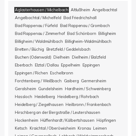
Aglasterhausen / Michelbach
Altlußheim
Angelbachtal
Angelbachtal / Michelfeld
Bad Friedrichshall
Bad Rappenau / Fürfeld
Bad Rappenau / Grombach
Bad Rappenau / Zimmerhof
Bad Schönborn
Billigheim
Billigheim / Waldmühlbach
Billigheim-Waldmühlbach
Bretten / Büchig
Bretzfeld / Geddelsbach
Buchen (Odenwald)
Dielheim
Dielheim / Balzfeld
Eberbach
Elztal / Dallau
Eppelheim
Eppingen
Eppingen / Richen
Eschelbronn
Forchtenberg / Weißbach
Gaiberg
Germersheim
Gerolsheim
Gundelsheim
Hardheim / Schweinberg
Hassloch
Heidelberg
Heidelberg / Rohrbach
Heidelberg / Ziegelhausen
Heilbronn / Frankenbach
Hirschberg an der Bergstraße / Leutershausen
Hockenheim
Hüffenhardt / Kälbertshausen
Höpfingen
Ketsch
Kraichtal / Oberöwisheim
Kronau
Leimen