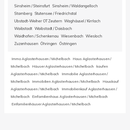
Sinsheim / Steinsfurt
Sinsheim / Waldangelloch
Starnberg
Stutensee / Friedrichstal
Ubstadt-Weiher OT Zeutern
Waghäusel / Kirrlach
Waibstadt
Waibstadt / Daisbach
Waidhofen / Schenkenau
Wiesenbach
Wiesloch
Zuzenhausen
Öhringen
Östringen
Immo Aglasterhausen / Michelbach
Haus Aglasterhausen /
Michelbach
Häuser Aglasterhausen / Michelbach
kaufen
Aglasterhausen / Michelbach
Immobilie Aglasterhausen /
Michelbach
Immobilien Aglasterhausen / Michelbach
Hauskauf
Aglasterhausen / Michelbach
Immobilienkauf Aglasterhausen /
Michelbach
Einfamilienhaus Aglasterhausen / Michelbach
Einfamilienhäuser Aglasterhausen / Michelbach