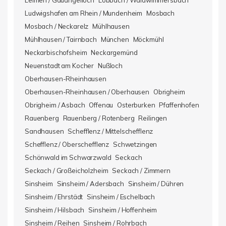
Leimen / Gauangelloch
Lobbach / Waldwimmersbach
Ludwigshafen am Rhein / Mundenheim
Mosbach
Mosbach / Neckarelz
Mühlhausen
Mühlhausen / Tairnbach
München
Möckmühl
Neckarbischofsheim
Neckargemünd
Neuenstadt am Kocher
Nußloch
Oberhausen-Rheinhausen
Oberhausen-Rheinhausen / Oberhausen
Obrigheim
Obrigheim / Asbach
Offenau
Osterburken
Pfaffenhofen
Rauenberg
Rauenberg / Rotenberg
Reilingen
Sandhausen
Schefflenz / Mittelschefflenz
Schefflenz / Oberschefflenz
Schwetzingen
Schönwald im Schwarzwald
Seckach
Seckach / Großeicholzheim
Seckach / Zimmern
Sinsheim
Sinsheim / Adersbach
Sinsheim / Dühren
Sinsheim / Ehrstädt
Sinsheim / Eschelbach
Sinsheim / Hilsbach
Sinsheim / Hoffenheim
Sinsheim / Reihen
Sinsheim / Rohrbach