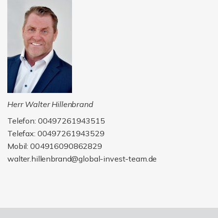
Herr Walter Hillenbrand
Telefon: 00497261943515
Telefax: 00497261943529
Mobil: 004916090862829
walter.hillenbrand@global-invest-team.de