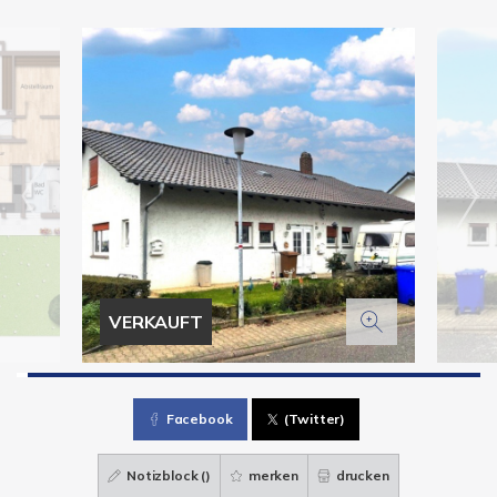
VERKAUFT
Facebook
(Twitter)
Notizblock (
)
merken
drucken