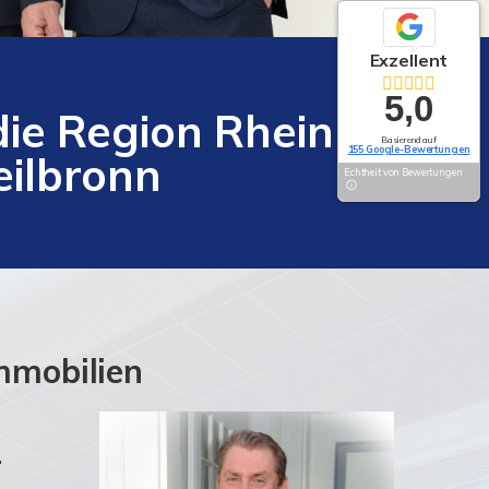
Exzellent
5,0
die Region Rhein-
Basierend auf
155 Google-Bewertungen
ilbronn
Echtheit von Bewertungen
mmobilien
.