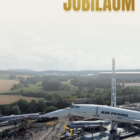
30 JAHRE
GLOBAL INVEST
Ihr Immobilienpartner seit 1996
Seit
drei Jahrzehnten
ist Global Invest Ihr
zuverlässiger Partner für Immobilien.
Lassen Sie den aktuellen Wert Ihrer Immobilie
unverbindlich
und
kostenfrei
ermitteln.
ZUR ONLINE-BEWERTUNG