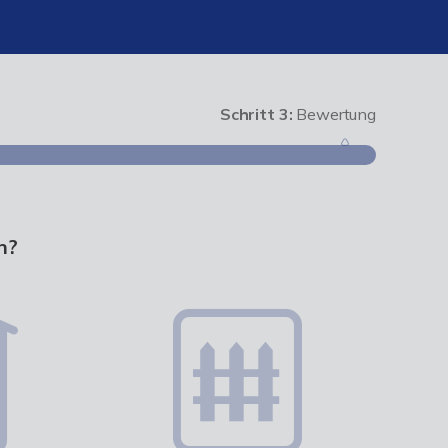
Schritt 3:
Bewertung
Schritt 1
n?
Wie groß