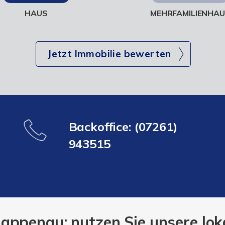
HAUS
MEHRFAMILIENHA
Jetzt Immobilie bewerten
Backoffice: (07261)
943515
appenau: nutzen Sie unsere lo