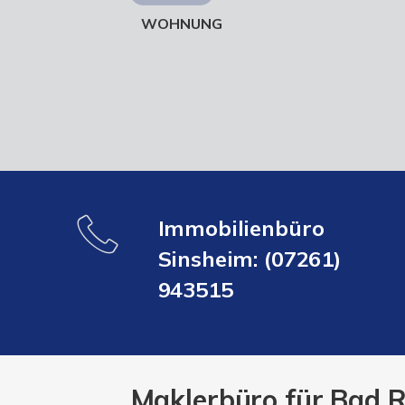
WOHNUNG
Immobilienbüro
Sinsheim: (07261)
943515
Maklerbüro für Bad R