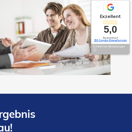
Exzellent
5,0
Basierend auf
155 Google-Bewertungen
Echtheit von Bewertungen
gebnis
au!