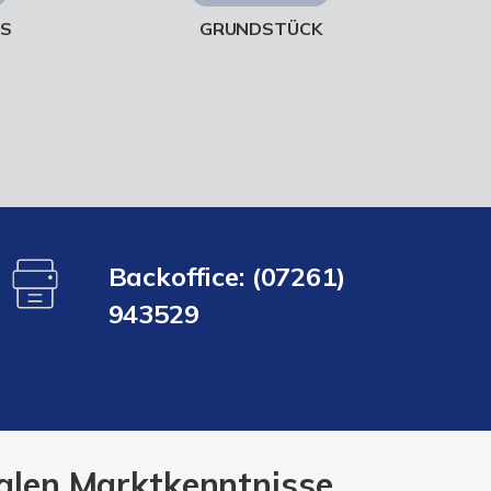
US
GRUNDSTÜCK
Backoffice: (07261)
943529
kalen Marktkenntnisse