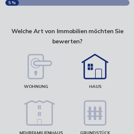
5 %
S
A
Welche Art von Immobilien möchten Sie
bewerten?
W
<
WOHNUNG
HAUS
g
MEHRFAMILIENHAUS
GRUNDSTÜCK