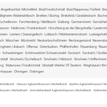
Angelbachtal / Michelfeld
Bad Friedrichshall
Bad Rappenau / Fürfeld
Ba
illigheim-Waldmühlbach
Bretten / Büchig
Bretzfeld / Geddelsbach
Buche
Eschelbronn
Forchtenberg / Weißbach
Gaiberg
Germersheim
Gerolshe
hausen
Heilbronn / Frankenbach
Hirschberg an der Bergstraße / Leuters
eimen
Leimen / Gauangelloch
Lobbach / Waldwimmersbach
Ludwigshaf
ach
München
Möckmühl
Neckarbischofsheim
Neckargemünd
Neuensta
righeim / Asbach
Offenau
Osterburken
Pfaffenhofen
Rauenberg
Rauen
z
Schwetzingen
Schönwald im Schwarzwald
Seckach
Seckach / Große
rstädt
Sinsheim / Eschelbach
Sinsheim / Hilsbach
Sinsheim / Hoffenheim
erg
Stutensee / Friedrichstal
Ubstadt-Weiher OT Zeutern
Waghäusel / Kirr
nhausen
Öhringen
Östringen
Michelbach
Häuser Aglasterhausen / Michelbach
kaufen Aglasterhausen / M
hausen / Michelbach
Immobilienkauf Aglasterhausen / Michelbach
Einfamili