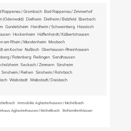
d Rappenau / Grombach
Bad Rappenau / Zimmerhof
n (Odenwald)
Dielheim
Dielheim / Balzfeld
Eberbach
im
Gundelsheim
Hardheim / Schweinberg
Hassloch
hausen
Hockenheim
Hüffenhardt / Kälbertshausen
en am Rhein / Mundenheim
Mosbach
dt am Kocher
Nußloch
Oberhausen-Rheinhausen
berg / Rotenberg
Reilingen
Sandhausen
icholzheim
Seckach / Zimmern
Sinsheim
Sinsheim / Reihen
Sinsheim / Rohrbach
lach
Waibstadt
Waibstadt / Daisbach
ichelbach
Immobilie Aglasterhausen / Michelbach
enhaus Aglasterhausen / Michelbach
Einfamilienhäuser