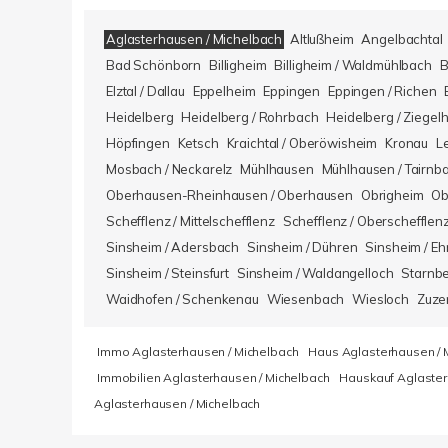
Aglasterhausen / Michelbach
Altlußheim
Angelbachtal
Bad Schönborn
Billigheim
Billigheim / Waldmühlbach
B
Elztal / Dallau
Eppelheim
Eppingen
Eppingen / Richen
Heidelberg
Heidelberg / Rohrbach
Heidelberg / Ziegel
Höpfingen
Ketsch
Kraichtal / Oberöwisheim
Kronau
L
Mosbach / Neckarelz
Mühlhausen
Mühlhausen / Tairnb
Oberhausen-Rheinhausen / Oberhausen
Obrigheim
Ob
Schefflenz / Mittelschefflenz
Schefflenz / Oberschefflen
Sinsheim / Adersbach
Sinsheim / Dühren
Sinsheim / Eh
Sinsheim / Steinsfurt
Sinsheim / Waldangelloch
Starnb
Waidhofen / Schenkenau
Wiesenbach
Wiesloch
Zuze
Immo Aglasterhausen / Michelbach
Haus Aglasterhausen / 
Immobilien Aglasterhausen / Michelbach
Hauskauf Aglaster
Aglasterhausen / Michelbach