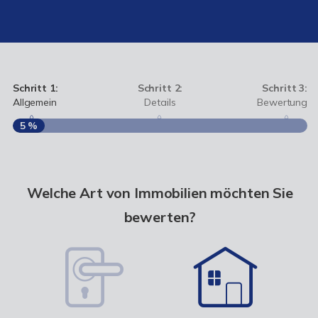
Schritt 1:
Schritt 2:
Schritt 3:
Allgemein
Details
Bewertung
5 %
S
A
Welche Art von Immobilien möchten Sie
bewerten?
W
<