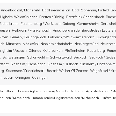
Angelbachtal / Michelfeld
Bad Friedrichshall
Bad Rappenau / Fürfeld
Ba
illigheim-Waldmühlbach
Bretten / Büchig
Bretzfeld / Geddelsbach
Buche
Eschelbronn
Forchtenberg / Weißbach
Gaiberg
Germersheim
Gerolshe
hausen
Heilbronn / Frankenbach
Hirschberg an der Bergstraße / Leuters
eimen
Leimen / Gauangelloch
Lobbach / Waldwimmersbach
Ludwigshaf
ach
München
Möckmühl
Neckarbischofsheim
Neckargemünd
Neuensta
righeim / Asbach
Offenau
Osterburken
Pfaffenhofen
Rauenberg
Rauen
z
Schwetzingen
Schönwald im Schwarzwald
Seckach
Seckach / Große
rstädt
Sinsheim / Eschelbach
Sinsheim / Hilsbach
Sinsheim / Hoffenheim
erg
Stutensee / Friedrichstal
Ubstadt-Weiher OT Zeutern
Waghäusel / Kirr
nhausen
Öhringen
Östringen
Michelbach
Häuser Aglasterhausen / Michelbach
kaufen Aglasterhausen / M
hausen / Michelbach
Immobilienkauf Aglasterhausen / Michelbach
Einfamili