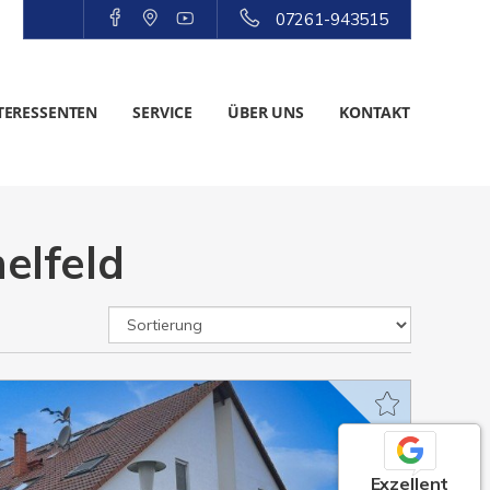
07261-943515
TERESSENTEN
SERVICE
ÜBER UNS
KONTAKT
elfeld
Exzellent