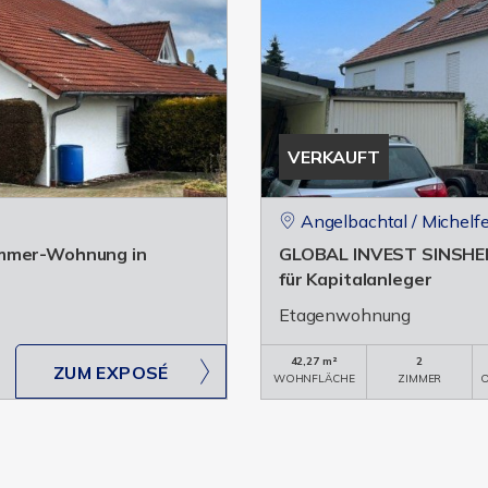
VERKAUFT
Angelbachtal / Michelfe
immer-Wohnung in
GLOBAL INVEST SINSHEIM
für Kapitalanleger
Etagenwohnung
42,27 m²
2
ZUM EXPOSÉ
WOHNFLÄCHE
ZIMMER
O