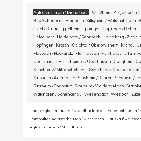
Aglasterhausen / Michelbach
Altlußheim
Angelbachtal
Bad Schönborn
Billigheim
Billigheim / Waldmühlbach
B
Elztal / Dallau
Eppelheim
Eppingen
Eppingen / Richen
Heidelberg
Heidelberg / Rohrbach
Heidelberg / Ziegel
Höpfingen
Ketsch
Kraichtal / Oberöwisheim
Kronau
L
Mosbach / Neckarelz
Mühlhausen
Mühlhausen / Tairnb
Oberhausen-Rheinhausen / Oberhausen
Obrigheim
Ob
Schefflenz / Mittelschefflenz
Schefflenz / Oberschefflen
Sinsheim / Adersbach
Sinsheim / Dühren
Sinsheim / Eh
Sinsheim / Steinsfurt
Sinsheim / Waldangelloch
Starnb
Waidhofen / Schenkenau
Wiesenbach
Wiesloch
Zuze
Immo Aglasterhausen / Michelbach
Haus Aglasterhausen / 
Immobilien Aglasterhausen / Michelbach
Hauskauf Aglaster
Aglasterhausen / Michelbach
Kundenbewertungen und Erfahrungen zu