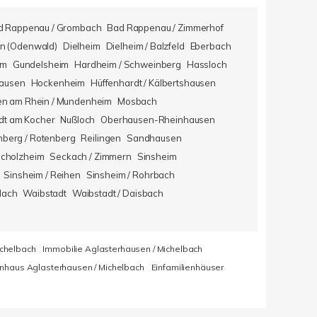
d Rappenau / Grombach
Bad Rappenau / Zimmerhof
n (Odenwald)
Dielheim
Dielheim / Balzfeld
Eberbach
im
Gundelsheim
Hardheim / Schweinberg
Hassloch
hausen
Hockenheim
Hüffenhardt / Kälbertshausen
en am Rhein / Mundenheim
Mosbach
dt am Kocher
Nußloch
Oberhausen-Rheinhausen
berg / Rotenberg
Reilingen
Sandhausen
icholzheim
Seckach / Zimmern
Sinsheim
Sinsheim / Reihen
Sinsheim / Rohrbach
lach
Waibstadt
Waibstadt / Daisbach
ichelbach
Immobilie Aglasterhausen / Michelbach
enhaus Aglasterhausen / Michelbach
Einfamilienhäuser