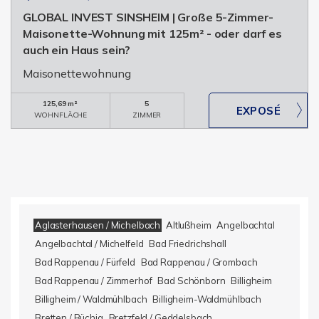
GLOBAL INVEST SINSHEIM | Große 5-Zimmer-
Maisonette-Wohnung mit 125m² - oder darf es
auch ein Haus sein?
Maisonettewohnung
125,69 m²
5
WOHNFLÄCHE
ZIMMER
Aglasterhausen / Michelbach
Altlußheim
Angelbachtal
Angelbachtal / Michelfeld
Bad Friedrichshall
Bad Rappenau / Fürfeld
Bad Rappenau / Grombach
Bad Rappenau / Zimmerhof
Bad Schönborn
Billigheim
Billigheim / Waldmühlbach
Billigheim-Waldmühlbach
Bretten / Büchig
Bretzfeld / Geddelsbach