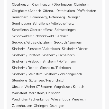
Oberhausen-Rheinhausen / Oberhausen
Obrigheim
Obrigheim / Asbach
Offenau
Osterburken
Pfaffenhofen
Rauenberg
Rauenberg / Rotenberg
Reilingen
Sandhausen
Schefflenz / Mittelschefflenz
Schefflenz / Oberschefflenz
Schwetzingen
Schönwald im Schwarzwald
Seckach
Seckach / Großeicholzheim
Seckach / Zimmern
Sinsheim
Sinsheim / Adersbach
Sinsheim / Dühren
Sinsheim / Ehrstädt
Sinsheim / Eschelbach
Sinsheim / Hilsbach
Sinsheim / Hoffenheim
Sinsheim / Reihen
Sinsheim / Rohrbach
Sinsheim / Steinsfurt
Sinsheim / Waldangelloch
Starnberg
Stutensee / Friedrichstal
Ubstadt-Weiher OT Zeutern
Waghäusel / Kirrlach
Waibstadt
Waibstadt / Daisbach
Waidhofen / Schenkenau
Wiesenbach
Wiesloch
Zuzenhausen
Öhringen
Östringen