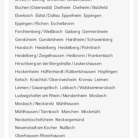
Buchen (Odenwald)
Dielheim
Dielheim / Balzfeld
Eberbach
Elztal / Dallau
Eppelheim
Eppingen
Eppingen / Richen
Eschelbronn
Forchtenberg / Weißbach
Gaiberg
Germersheim
Gerolsheim
Gundelsheim
Hardheim / Schweinberg
Hassloch
Heidelberg
Heidelberg / Rohrbach
Heidelberg / Ziegelhausen
Heilbronn / Frankenbach
Hirschberg an der Bergstraße / Leutershausen
Hockenheim
Hüffenhardt / Kälbertshausen
Höpfingen
Ketsch
Kraichtal / Oberöwisheim
Kronau
Leimen
Leimen / Gauangelloch
Lobbach / Waldwimmersbach
Ludwigshafen am Rhein / Mundenheim
Mosbach
Mosbach / Neckarelz
Mühlhausen
Mühlhausen / Tairnbach
München
Möckmühl
Neckarbischofsheim
Neckargemünd
Neuenstadt am Kocher
Nußloch
Oberhausen-Rheinhausen