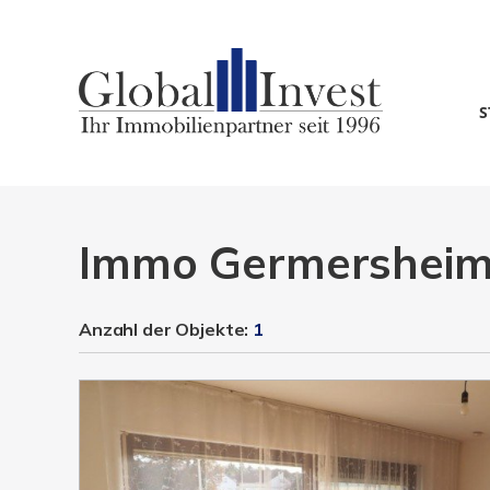
S
Immo Germershei
Anzahl der
Objekte:
1