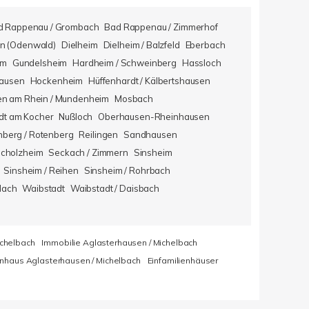
d Rappenau / Grombach
Bad Rappenau / Zimmerhof
n (Odenwald)
Dielheim
Dielheim / Balzfeld
Eberbach
im
Gundelsheim
Hardheim / Schweinberg
Hassloch
hausen
Hockenheim
Hüffenhardt / Kälbertshausen
en am Rhein / Mundenheim
Mosbach
dt am Kocher
Nußloch
Oberhausen-Rheinhausen
berg / Rotenberg
Reilingen
Sandhausen
icholzheim
Seckach / Zimmern
Sinsheim
Sinsheim / Reihen
Sinsheim / Rohrbach
lach
Waibstadt
Waibstadt / Daisbach
ichelbach
Immobilie Aglasterhausen / Michelbach
enhaus Aglasterhausen / Michelbach
Einfamilienhäuser