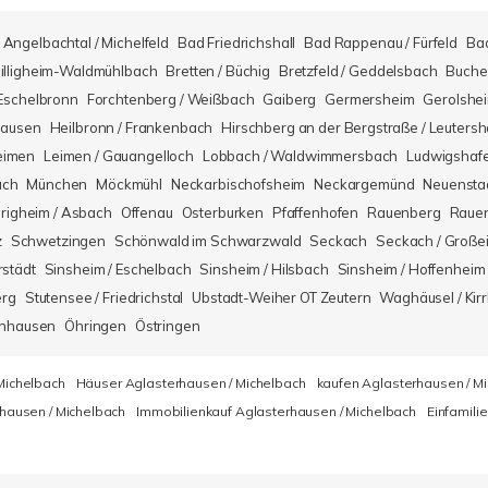
Angelbachtal / Michelfeld
Bad Friedrichshall
Bad Rappenau / Fürfeld
Ba
illigheim-Waldmühlbach
Bretten / Büchig
Bretzfeld / Geddelsbach
Buche
Eschelbronn
Forchtenberg / Weißbach
Gaiberg
Germersheim
Gerolshe
hausen
Heilbronn / Frankenbach
Hirschberg an der Bergstraße / Leuters
eimen
Leimen / Gauangelloch
Lobbach / Waldwimmersbach
Ludwigshaf
ach
München
Möckmühl
Neckarbischofsheim
Neckargemünd
Neuensta
righeim / Asbach
Offenau
Osterburken
Pfaffenhofen
Rauenberg
Rauen
z
Schwetzingen
Schönwald im Schwarzwald
Seckach
Seckach / Große
rstädt
Sinsheim / Eschelbach
Sinsheim / Hilsbach
Sinsheim / Hoffenheim
erg
Stutensee / Friedrichstal
Ubstadt-Weiher OT Zeutern
Waghäusel / Kirr
nhausen
Öhringen
Östringen
Michelbach
Häuser Aglasterhausen / Michelbach
kaufen Aglasterhausen / M
hausen / Michelbach
Immobilienkauf Aglasterhausen / Michelbach
Einfamili