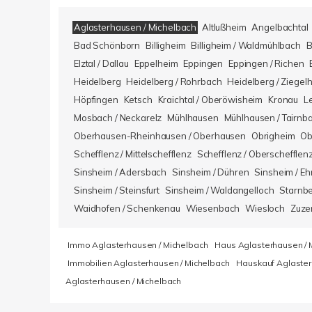
Aglasterhausen / Michelbach
Altlußheim
Angelbachtal
Bad Schönborn
Billigheim
Billigheim / Waldmühlbach
B
Elztal / Dallau
Eppelheim
Eppingen
Eppingen / Richen
Heidelberg
Heidelberg / Rohrbach
Heidelberg / Ziegel
Höpfingen
Ketsch
Kraichtal / Oberöwisheim
Kronau
L
Mosbach / Neckarelz
Mühlhausen
Mühlhausen / Tairnb
Oberhausen-Rheinhausen / Oberhausen
Obrigheim
Ob
Schefflenz / Mittelschefflenz
Schefflenz / Oberschefflen
Sinsheim / Adersbach
Sinsheim / Dühren
Sinsheim / Eh
Sinsheim / Steinsfurt
Sinsheim / Waldangelloch
Starnb
Waidhofen / Schenkenau
Wiesenbach
Wiesloch
Zuze
Immo Aglasterhausen / Michelbach
Haus Aglasterhausen / 
Immobilien Aglasterhausen / Michelbach
Hauskauf Aglaster
Aglasterhausen / Michelbach