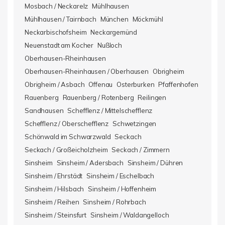
Mosbach / Neckarelz
Mühlhausen
Mühlhausen / Tairnbach
München
Möckmühl
Neckarbischofsheim
Neckargemünd
Neuenstadt am Kocher
Nußloch
Oberhausen-Rheinhausen
Oberhausen-Rheinhausen / Oberhausen
Obrigheim
Obrigheim / Asbach
Offenau
Osterburken
Pfaffenhofen
Rauenberg
Rauenberg / Rotenberg
Reilingen
Sandhausen
Schefflenz / Mittelschefflenz
Schefflenz / Oberschefflenz
Schwetzingen
Schönwald im Schwarzwald
Seckach
Seckach / Großeicholzheim
Seckach / Zimmern
Sinsheim
Sinsheim / Adersbach
Sinsheim / Dühren
Sinsheim / Ehrstädt
Sinsheim / Eschelbach
Sinsheim / Hilsbach
Sinsheim / Hoffenheim
Sinsheim / Reihen
Sinsheim / Rohrbach
Sinsheim / Steinsfurt
Sinsheim / Waldangelloch