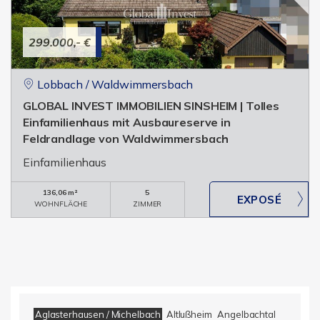
299.000,- €
Lobbach / Waldwimmersbach
GLOBAL INVEST IMMOBILIEN SINSHEIM | Tolles
Einfamilienhaus mit Ausbaureserve in
Feldrandlage von Waldwimmersbach
Einfamilienhaus
136,06 m²
5
WOHNFLÄCHE
ZIMMER
Aglasterhausen / Michelbach
Altlußheim
Angelbachtal