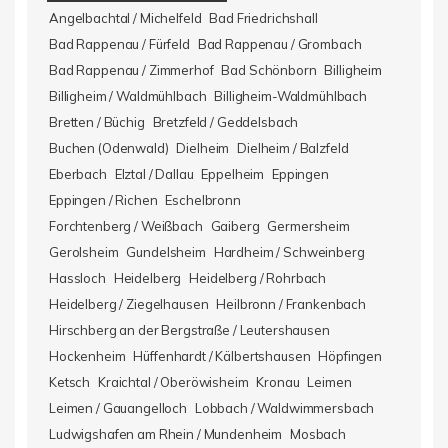
Angelbachtal / Michelfeld
Bad Friedrichshall
Bad Rappenau / Fürfeld
Bad Rappenau / Grombach
Bad Rappenau / Zimmerhof
Bad Schönborn
Billigheim
Billigheim / Waldmühlbach
Billigheim-Waldmühlbach
Bretten / Büchig
Bretzfeld / Geddelsbach
Buchen (Odenwald)
Dielheim
Dielheim / Balzfeld
Eberbach
Elztal / Dallau
Eppelheim
Eppingen
Eppingen / Richen
Eschelbronn
Forchtenberg / Weißbach
Gaiberg
Germersheim
Gerolsheim
Gundelsheim
Hardheim / Schweinberg
Hassloch
Heidelberg
Heidelberg / Rohrbach
Heidelberg / Ziegelhausen
Heilbronn / Frankenbach
Hirschberg an der Bergstraße / Leutershausen
Hockenheim
Hüffenhardt / Kälbertshausen
Höpfingen
Ketsch
Kraichtal / Oberöwisheim
Kronau
Leimen
Leimen / Gauangelloch
Lobbach / Waldwimmersbach
Ludwigshafen am Rhein / Mundenheim
Mosbach