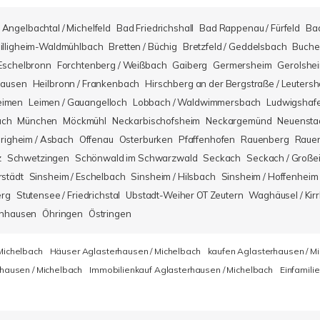
Angelbachtal / Michelfeld
Bad Friedrichshall
Bad Rappenau / Fürfeld
Ba
illigheim-Waldmühlbach
Bretten / Büchig
Bretzfeld / Geddelsbach
Buche
Eschelbronn
Forchtenberg / Weißbach
Gaiberg
Germersheim
Gerolshe
hausen
Heilbronn / Frankenbach
Hirschberg an der Bergstraße / Leuters
eimen
Leimen / Gauangelloch
Lobbach / Waldwimmersbach
Ludwigshaf
ach
München
Möckmühl
Neckarbischofsheim
Neckargemünd
Neuensta
righeim / Asbach
Offenau
Osterburken
Pfaffenhofen
Rauenberg
Rauen
z
Schwetzingen
Schönwald im Schwarzwald
Seckach
Seckach / Große
rstädt
Sinsheim / Eschelbach
Sinsheim / Hilsbach
Sinsheim / Hoffenheim
erg
Stutensee / Friedrichstal
Ubstadt-Weiher OT Zeutern
Waghäusel / Kirr
nhausen
Öhringen
Östringen
Michelbach
Häuser Aglasterhausen / Michelbach
kaufen Aglasterhausen / M
hausen / Michelbach
Immobilienkauf Aglasterhausen / Michelbach
Einfamili