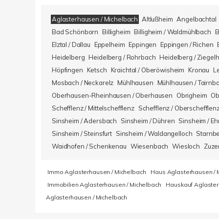
Aglasterhausen / Michelbach
Altlußheim
Angelbachtal
Bad Schönborn
Billigheim
Billigheim / Waldmühlbach
B
Elztal / Dallau
Eppelheim
Eppingen
Eppingen / Richen
Heidelberg
Heidelberg / Rohrbach
Heidelberg / Ziegel
Höpfingen
Ketsch
Kraichtal / Oberöwisheim
Kronau
L
Mosbach / Neckarelz
Mühlhausen
Mühlhausen / Tairnb
Oberhausen-Rheinhausen / Oberhausen
Obrigheim
Ob
Schefflenz / Mittelschefflenz
Schefflenz / Oberschefflen
Sinsheim / Adersbach
Sinsheim / Dühren
Sinsheim / Eh
Sinsheim / Steinsfurt
Sinsheim / Waldangelloch
Starnb
Waidhofen / Schenkenau
Wiesenbach
Wiesloch
Zuze
Immo Aglasterhausen / Michelbach
Haus Aglasterhausen / 
Immobilien Aglasterhausen / Michelbach
Hauskauf Aglaster
Aglasterhausen / Michelbach