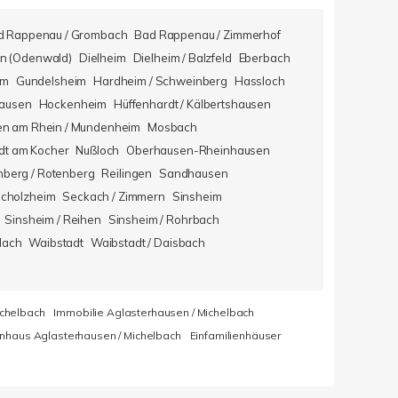
d Rappenau / Grombach
Bad Rappenau / Zimmerhof
n (Odenwald)
Dielheim
Dielheim / Balzfeld
Eberbach
im
Gundelsheim
Hardheim / Schweinberg
Hassloch
hausen
Hockenheim
Hüffenhardt / Kälbertshausen
en am Rhein / Mundenheim
Mosbach
dt am Kocher
Nußloch
Oberhausen-Rheinhausen
berg / Rotenberg
Reilingen
Sandhausen
icholzheim
Seckach / Zimmern
Sinsheim
Sinsheim / Reihen
Sinsheim / Rohrbach
lach
Waibstadt
Waibstadt / Daisbach
ichelbach
Immobilie Aglasterhausen / Michelbach
enhaus Aglasterhausen / Michelbach
Einfamilienhäuser