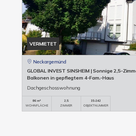
VERMIETET
Neckargemünd
GLOBAL INVEST SINSHEIM | Sonnige 2,5-Zimm
Balkonen in gepflegtem 4-Fam.-Haus
Dachgeschosswohnung
86 m²
2,5
15-242
WOHNFLÄCHE
ZIMMER
OBJEKTNUMMER