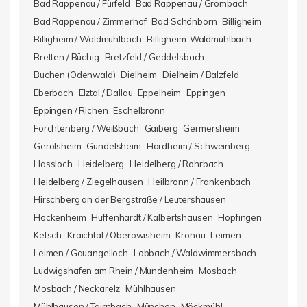
Bad Rappenau / Fürfeld
Bad Rappenau / Grombach
Bad Rappenau / Zimmerhof
Bad Schönborn
Billigheim
Billigheim / Waldmühlbach
Billigheim-Waldmühlbach
Bretten / Büchig
Bretzfeld / Geddelsbach
Buchen (Odenwald)
Dielheim
Dielheim / Balzfeld
Eberbach
Elztal / Dallau
Eppelheim
Eppingen
Eppingen / Richen
Eschelbronn
Forchtenberg / Weißbach
Gaiberg
Germersheim
Gerolsheim
Gundelsheim
Hardheim / Schweinberg
Hassloch
Heidelberg
Heidelberg / Rohrbach
Heidelberg / Ziegelhausen
Heilbronn / Frankenbach
Hirschberg an der Bergstraße / Leutershausen
Hockenheim
Hüffenhardt / Kälbertshausen
Höpfingen
Ketsch
Kraichtal / Oberöwisheim
Kronau
Leimen
Leimen / Gauangelloch
Lobbach / Waldwimmersbach
Ludwigshafen am Rhein / Mundenheim
Mosbach
Mosbach / Neckarelz
Mühlhausen
Mühlhausen / Tairnbach
München
Möckmühl