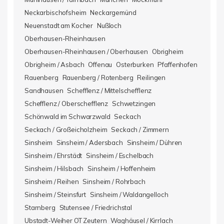
Neckarbischofsheim
Neckargemünd
Neuenstadt am Kocher
Nußloch
Oberhausen-Rheinhausen
Oberhausen-Rheinhausen / Oberhausen
Obrigheim
Obrigheim / Asbach
Offenau
Osterburken
Pfaffenhofen
Rauenberg
Rauenberg / Rotenberg
Reilingen
Sandhausen
Schefflenz / Mittelschefflenz
Schefflenz / Oberschefflenz
Schwetzingen
Schönwald im Schwarzwald
Seckach
Seckach / Großeicholzheim
Seckach / Zimmern
Sinsheim
Sinsheim / Adersbach
Sinsheim / Dühren
Sinsheim / Ehrstädt
Sinsheim / Eschelbach
Sinsheim / Hilsbach
Sinsheim / Hoffenheim
Sinsheim / Reihen
Sinsheim / Rohrbach
Sinsheim / Steinsfurt
Sinsheim / Waldangelloch
Starnberg
Stutensee / Friedrichstal
Ubstadt-Weiher OT Zeutern
Waghäusel / Kirrlach