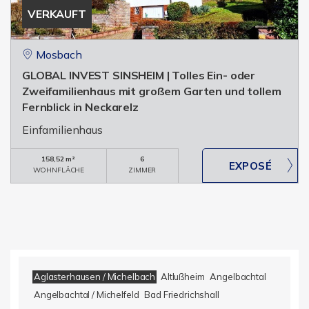
VERKAUFT
Mosbach
GLOBAL INVEST SINSHEIM | Tolles Ein- oder
Zweifamilienhaus mit großem Garten und tollem
Fernblick in Neckarelz
Einfamilienhaus
158,52 m²
6
WOHNFLÄCHE
ZIMMER
Aglasterhausen / Michelbach
Altlußheim
Angelbachtal
Angelbachtal / Michelfeld
Bad Friedrichshall