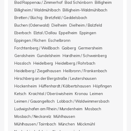
Bad Rappenau / Zimmerhof
Bad Schönborn
Billigheim
Billigheim / Waldmühlbach
Billigheim-Waldmühlbach
Bretten / Büchig
Bretzfeld / Geddelsbach
Buchen (Odenwald)
Dielheim
Dielheim / Balzfeld
Eberbach
Elztal / Dallau
Eppelheim
Eppingen
Eppingen / Richen
Eschelbronn
Forchtenberg / Weißbach
Gaiberg
Germersheim
Gerolsheim
Gundelsheim
Hardheim / Schweinberg
Hassloch
Heidelberg
Heidelberg / Rohrbach
Heidelberg / Ziegelhausen
Heilbronn / Frankenbach
Hirschberg an der Bergstraße / Leutershausen
Hockenheim
Hüffenhardt / Kälbertshausen
Höpfingen
Ketsch
Kraichtal / Oberöwisheim
Kronau
Leimen
Leimen / Gauangelloch
Lobbach / Waldwimmersbach
Ludwigshafen am Rhein / Mundenheim
Mosbach
Mosbach / Neckarelz
Mühlhausen
Mühlhausen / Tairnbach
München
Möckmühl