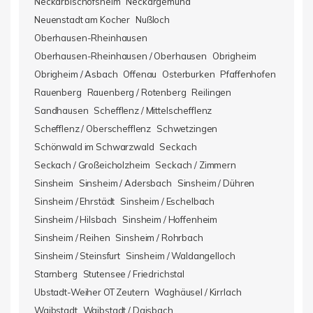
Neckarbischofsheim
Neckargemünd
Neuenstadt am Kocher
Nußloch
Oberhausen-Rheinhausen
Oberhausen-Rheinhausen / Oberhausen
Obrigheim
Obrigheim / Asbach
Offenau
Osterburken
Pfaffenhofen
Rauenberg
Rauenberg / Rotenberg
Reilingen
Sandhausen
Schefflenz / Mittelschefflenz
Schefflenz / Oberschefflenz
Schwetzingen
Schönwald im Schwarzwald
Seckach
Seckach / Großeicholzheim
Seckach / Zimmern
Sinsheim
Sinsheim / Adersbach
Sinsheim / Dühren
Sinsheim / Ehrstädt
Sinsheim / Eschelbach
Sinsheim / Hilsbach
Sinsheim / Hoffenheim
Sinsheim / Reihen
Sinsheim / Rohrbach
Sinsheim / Steinsfurt
Sinsheim / Waldangelloch
Starnberg
Stutensee / Friedrichstal
Ubstadt-Weiher OT Zeutern
Waghäusel / Kirrlach
Waibstadt
Waibstadt / Daisbach