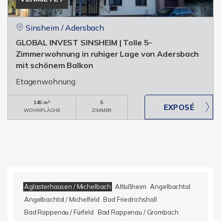
Sinsheim / Adersbach
GLOBAL INVEST SINSHEIM | Tolle 5-
Zimmerwohnung in ruhiger Lage von Adersbach
mit schönem Balkon
Etagenwohnung
145 m²
5
WOHNFLÄCHE
ZIMMER
Aglasterhausen / Michelbach
Altlußheim
Angelbachtal
Angelbachtal / Michelfeld
Bad Friedrichshall
Bad Rappenau / Fürfeld
Bad Rappenau / Grombach