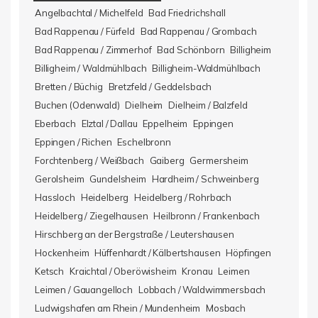
Angelbachtal / Michelfeld
Bad Friedrichshall
Bad Rappenau / Fürfeld
Bad Rappenau / Grombach
Bad Rappenau / Zimmerhof
Bad Schönborn
Billigheim
Billigheim / Waldmühlbach
Billigheim-Waldmühlbach
Bretten / Büchig
Bretzfeld / Geddelsbach
Buchen (Odenwald)
Dielheim
Dielheim / Balzfeld
Eberbach
Elztal / Dallau
Eppelheim
Eppingen
Eppingen / Richen
Eschelbronn
Forchtenberg / Weißbach
Gaiberg
Germersheim
Gerolsheim
Gundelsheim
Hardheim / Schweinberg
Hassloch
Heidelberg
Heidelberg / Rohrbach
Heidelberg / Ziegelhausen
Heilbronn / Frankenbach
Hirschberg an der Bergstraße / Leutershausen
Hockenheim
Hüffenhardt / Kälbertshausen
Höpfingen
Ketsch
Kraichtal / Oberöwisheim
Kronau
Leimen
Leimen / Gauangelloch
Lobbach / Waldwimmersbach
Ludwigshafen am Rhein / Mundenheim
Mosbach