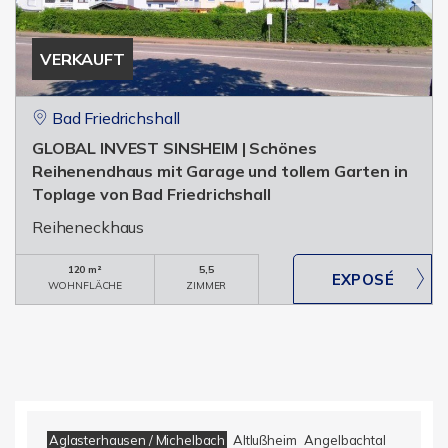
VERKAUFT
Bad Friedrichshall
GLOBAL INVEST SINSHEIM | Schönes
Reihenendhaus mit Garage und tollem Garten in
Toplage von Bad Friedrichshall
Reiheneckhaus
120 m²
5,5
WOHNFLÄCHE
ZIMMER
Aglasterhausen / Michelbach
Altlußheim
Angelbachtal