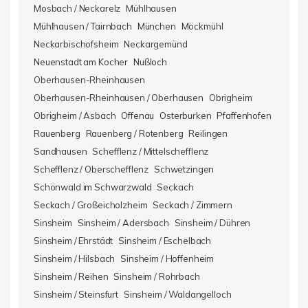
Mosbach / Neckarelz
Mühlhausen
Mühlhausen / Tairnbach
München
Möckmühl
Neckarbischofsheim
Neckargemünd
Neuenstadt am Kocher
Nußloch
Oberhausen-Rheinhausen
Oberhausen-Rheinhausen / Oberhausen
Obrigheim
Obrigheim / Asbach
Offenau
Osterburken
Pfaffenhofen
Rauenberg
Rauenberg / Rotenberg
Reilingen
Sandhausen
Schefflenz / Mittelschefflenz
Schefflenz / Oberschefflenz
Schwetzingen
Schönwald im Schwarzwald
Seckach
Seckach / Großeicholzheim
Seckach / Zimmern
Sinsheim
Sinsheim / Adersbach
Sinsheim / Dühren
Sinsheim / Ehrstädt
Sinsheim / Eschelbach
Sinsheim / Hilsbach
Sinsheim / Hoffenheim
Sinsheim / Reihen
Sinsheim / Rohrbach
Sinsheim / Steinsfurt
Sinsheim / Waldangelloch