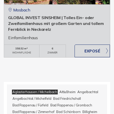
Mosbach
GLOBAL INVEST SINSHEIM | Tolles Ein- oder
Zweifamilienhaus mit großem Garten und tollem
Fernblick in Neckarelz
Einfamilienhaus
158,52 m²
6
WOHNFLÄCHE
ZIMMER
Aglasterhausen / Michelbach
Altlußheim
Angelbachtal
Angelbachtal / Michelfeld
Bad Friedrichshall
Bad Rappenau / Fürfeld
Bad Rappenau / Grombach
Bad Rappenau / Zimmerhof
Bad Schönborn
Billigheim