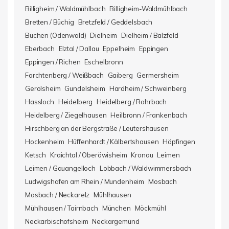
Billigheim / Waldmühlbach
Billigheim-Waldmühlbach
Bretten / Büchig
Bretzfeld / Geddelsbach
Buchen (Odenwald)
Dielheim
Dielheim / Balzfeld
Eberbach
Elztal / Dallau
Eppelheim
Eppingen
Eppingen / Richen
Eschelbronn
Forchtenberg / Weißbach
Gaiberg
Germersheim
Gerolsheim
Gundelsheim
Hardheim / Schweinberg
Hassloch
Heidelberg
Heidelberg / Rohrbach
Heidelberg / Ziegelhausen
Heilbronn / Frankenbach
Hirschberg an der Bergstraße / Leutershausen
Hockenheim
Hüffenhardt / Kälbertshausen
Höpfingen
Ketsch
Kraichtal / Oberöwisheim
Kronau
Leimen
Leimen / Gauangelloch
Lobbach / Waldwimmersbach
Ludwigshafen am Rhein / Mundenheim
Mosbach
Mosbach / Neckarelz
Mühlhausen
Mühlhausen / Tairnbach
München
Möckmühl
Neckarbischofsheim
Neckargemünd