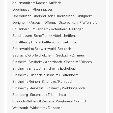
Neuenstadt am Kocher
Nußloch
Oberhausen-Rheinhausen
Oberhausen-Rheinhausen / Oberhausen
Obrigheim
Obrigheim / Asbach
Offenau
Osterburken
Pfaffenhofen
Rauenberg
Rauenberg / Rotenberg
Reilingen
Sandhausen
Schefflenz / Mittelschefflenz
Schefflenz / Oberschefflenz
Schwetzingen
Schönwald im Schwarzwald
Seckach
Seckach / Großeicholzheim
Seckach / Zimmern
Sinsheim
Sinsheim / Adersbach
Sinsheim / Dühren
Sinsheim / Ehrstädt
Sinsheim / Eschelbach
Sinsheim / Hilsbach
Sinsheim / Hoffenheim
Sinsheim / Reihen
Sinsheim / Rohrbach
Sinsheim / Steinsfurt
Sinsheim / Waldangelloch
Starnberg
Stutensee / Friedrichstal
Ubstadt-Weiher OT Zeutern
Waghäusel / Kirrlach
Waibstadt
Waibstadt / Daisbach