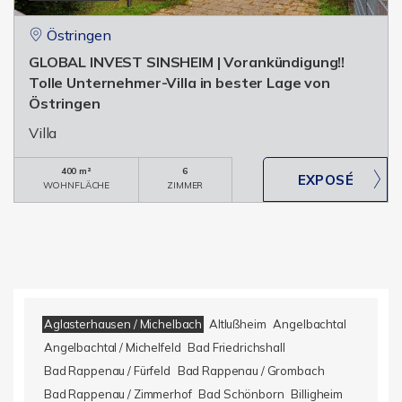
Östringen
GLOBAL INVEST SINSHEIM | Vorankündigung!!
Tolle Unternehmer-Villa in bester Lage von
Östringen
Villa
400 m²
6
WOHNFLÄCHE
ZIMMER
Aglasterhausen / Michelbach
Altlußheim
Angelbachtal
Angelbachtal / Michelfeld
Bad Friedrichshall
Bad Rappenau / Fürfeld
Bad Rappenau / Grombach
Bad Rappenau / Zimmerhof
Bad Schönborn
Billigheim