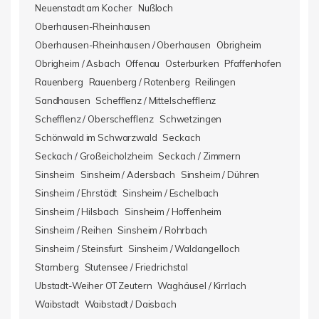
Neuenstadt am Kocher
Nußloch
Oberhausen-Rheinhausen
Oberhausen-Rheinhausen / Oberhausen
Obrigheim
Obrigheim / Asbach
Offenau
Osterburken
Pfaffenhofen
Rauenberg
Rauenberg / Rotenberg
Reilingen
Sandhausen
Schefflenz / Mittelschefflenz
Schefflenz / Oberschefflenz
Schwetzingen
Schönwald im Schwarzwald
Seckach
Seckach / Großeicholzheim
Seckach / Zimmern
Sinsheim
Sinsheim / Adersbach
Sinsheim / Dühren
Sinsheim / Ehrstädt
Sinsheim / Eschelbach
Sinsheim / Hilsbach
Sinsheim / Hoffenheim
Sinsheim / Reihen
Sinsheim / Rohrbach
Sinsheim / Steinsfurt
Sinsheim / Waldangelloch
Starnberg
Stutensee / Friedrichstal
Ubstadt-Weiher OT Zeutern
Waghäusel / Kirrlach
Waibstadt
Waibstadt / Daisbach