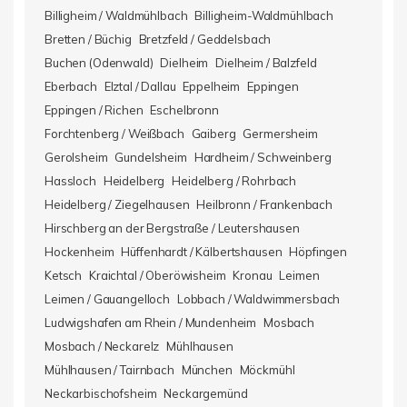
Billigheim / Waldmühlbach
Billigheim-Waldmühlbach
Bretten / Büchig
Bretzfeld / Geddelsbach
Buchen (Odenwald)
Dielheim
Dielheim / Balzfeld
Eberbach
Elztal / Dallau
Eppelheim
Eppingen
Eppingen / Richen
Eschelbronn
Forchtenberg / Weißbach
Gaiberg
Germersheim
Gerolsheim
Gundelsheim
Hardheim / Schweinberg
Hassloch
Heidelberg
Heidelberg / Rohrbach
Heidelberg / Ziegelhausen
Heilbronn / Frankenbach
Hirschberg an der Bergstraße / Leutershausen
Hockenheim
Hüffenhardt / Kälbertshausen
Höpfingen
Ketsch
Kraichtal / Oberöwisheim
Kronau
Leimen
Leimen / Gauangelloch
Lobbach / Waldwimmersbach
Ludwigshafen am Rhein / Mundenheim
Mosbach
Mosbach / Neckarelz
Mühlhausen
Mühlhausen / Tairnbach
München
Möckmühl
Neckarbischofsheim
Neckargemünd