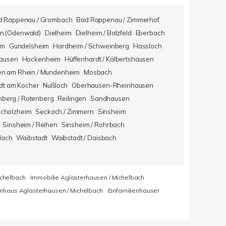
d Rappenau / Grombach
Bad Rappenau / Zimmerhof
n (Odenwald)
Dielheim
Dielheim / Balzfeld
Eberbach
im
Gundelsheim
Hardheim / Schweinberg
Hassloch
hausen
Hockenheim
Hüffenhardt / Kälbertshausen
en am Rhein / Mundenheim
Mosbach
dt am Kocher
Nußloch
Oberhausen-Rheinhausen
berg / Rotenberg
Reilingen
Sandhausen
icholzheim
Seckach / Zimmern
Sinsheim
Sinsheim / Reihen
Sinsheim / Rohrbach
lach
Waibstadt
Waibstadt / Daisbach
ichelbach
Immobilie Aglasterhausen / Michelbach
enhaus Aglasterhausen / Michelbach
Einfamilienhäuser