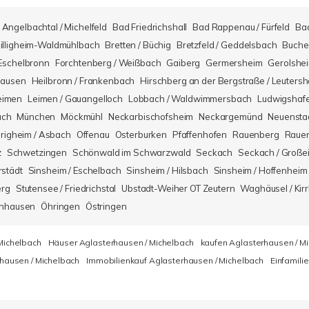
Angelbachtal / Michelfeld
Bad Friedrichshall
Bad Rappenau / Fürfeld
Ba
illigheim-Waldmühlbach
Bretten / Büchig
Bretzfeld / Geddelsbach
Buche
Eschelbronn
Forchtenberg / Weißbach
Gaiberg
Germersheim
Gerolshe
hausen
Heilbronn / Frankenbach
Hirschberg an der Bergstraße / Leuters
eimen
Leimen / Gauangelloch
Lobbach / Waldwimmersbach
Ludwigshaf
ach
München
Möckmühl
Neckarbischofsheim
Neckargemünd
Neuensta
righeim / Asbach
Offenau
Osterburken
Pfaffenhofen
Rauenberg
Rauen
z
Schwetzingen
Schönwald im Schwarzwald
Seckach
Seckach / Große
rstädt
Sinsheim / Eschelbach
Sinsheim / Hilsbach
Sinsheim / Hoffenheim
erg
Stutensee / Friedrichstal
Ubstadt-Weiher OT Zeutern
Waghäusel / Kirr
nhausen
Öhringen
Östringen
Michelbach
Häuser Aglasterhausen / Michelbach
kaufen Aglasterhausen / M
hausen / Michelbach
Immobilienkauf Aglasterhausen / Michelbach
Einfamili