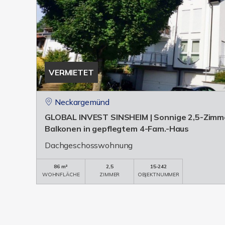
VERMIETET
Neckargemünd
GLOBAL INVEST SINSHEIM | Sonnige 2,5-Zimm
Balkonen in gepflegtem 4-Fam.-Haus
Dachgeschosswohnung
86 m²
2,5
15-242
WOHNFLÄCHE
ZIMMER
OBJEKTNUMMER