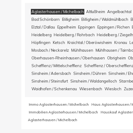
Aglasterhausen / Michelbach
Altlußheim
Angelbachtal
Bad Schönborn
Billigheim
Billigheim / Waldmühlbach
B
Elztal / Dallau
Eppelheim
Eppingen
Eppingen / Richen
Heidelberg
Heidelberg / Rohrbach
Heidelberg / Ziegel
Höpfingen
Ketsch
Kraichtal / Oberöwisheim
Kronau
L
Mosbach / Neckarelz
Mühlhausen
Mühlhausen / Tairnb
Oberhausen-Rheinhausen / Oberhausen
Obrigheim
Ob
Schefflenz / Mittelschefflenz
Schefflenz / Oberschefflen
Sinsheim / Adersbach
Sinsheim / Dühren
Sinsheim / Eh
Sinsheim / Steinsfurt
Sinsheim / Waldangelloch
Starnb
Waidhofen / Schenkenau
Wiesenbach
Wiesloch
Zuze
Immo Aglasterhausen / Michelbach
Haus Aglasterhausen / 
Immobilien Aglasterhausen / Michelbach
Hauskauf Aglaster
Aglasterhausen / Michelbach