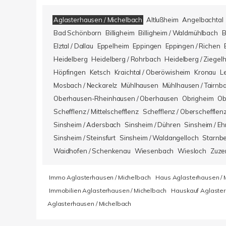
Aglasterhausen / Michelbach
Altlußheim
Angelbachtal
Bad Schönborn
Billigheim
Billigheim / Waldmühlbach
B
Elztal / Dallau
Eppelheim
Eppingen
Eppingen / Richen
Heidelberg
Heidelberg / Rohrbach
Heidelberg / Ziegel
Höpfingen
Ketsch
Kraichtal / Oberöwisheim
Kronau
L
Mosbach / Neckarelz
Mühlhausen
Mühlhausen / Tairnb
Oberhausen-Rheinhausen / Oberhausen
Obrigheim
Ob
Schefflenz / Mittelschefflenz
Schefflenz / Oberschefflen
Sinsheim / Adersbach
Sinsheim / Dühren
Sinsheim / Eh
Sinsheim / Steinsfurt
Sinsheim / Waldangelloch
Starnb
Waidhofen / Schenkenau
Wiesenbach
Wiesloch
Zuze
Immo Aglasterhausen / Michelbach
Haus Aglasterhausen / 
Immobilien Aglasterhausen / Michelbach
Hauskauf Aglaster
Aglasterhausen / Michelbach