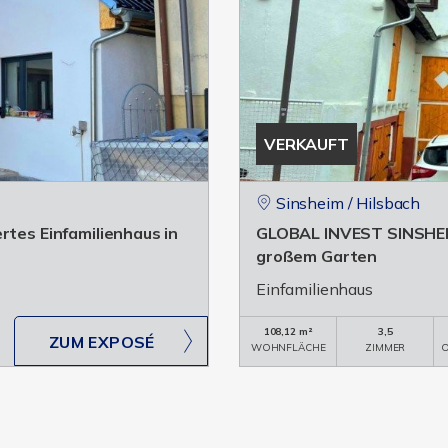
VERKAUFT
Sinsheim / Hilsbach
rtes Einfamilienhaus in
GLOBAL INVEST SINSHEIM 
großem Garten
Einfamilienhaus
108,12 m²
3,5
ZUM EXPOSÉ
WOHNFLÄCHE
ZIMMER
O