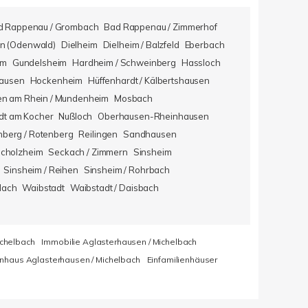
d Rappenau / Grombach
Bad Rappenau / Zimmerhof
n (Odenwald)
Dielheim
Dielheim / Balzfeld
Eberbach
im
Gundelsheim
Hardheim / Schweinberg
Hassloch
hausen
Hockenheim
Hüffenhardt / Kälbertshausen
en am Rhein / Mundenheim
Mosbach
dt am Kocher
Nußloch
Oberhausen-Rheinhausen
berg / Rotenberg
Reilingen
Sandhausen
icholzheim
Seckach / Zimmern
Sinsheim
Sinsheim / Reihen
Sinsheim / Rohrbach
lach
Waibstadt
Waibstadt / Daisbach
ichelbach
Immobilie Aglasterhausen / Michelbach
enhaus Aglasterhausen / Michelbach
Einfamilienhäuser