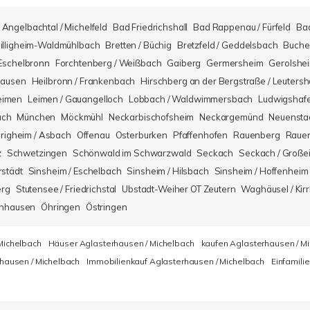
Angelbachtal / Michelfeld
Bad Friedrichshall
Bad Rappenau / Fürfeld
Ba
illigheim-Waldmühlbach
Bretten / Büchig
Bretzfeld / Geddelsbach
Buche
Eschelbronn
Forchtenberg / Weißbach
Gaiberg
Germersheim
Gerolshe
hausen
Heilbronn / Frankenbach
Hirschberg an der Bergstraße / Leuters
eimen
Leimen / Gauangelloch
Lobbach / Waldwimmersbach
Ludwigshaf
ach
München
Möckmühl
Neckarbischofsheim
Neckargemünd
Neuensta
righeim / Asbach
Offenau
Osterburken
Pfaffenhofen
Rauenberg
Rauen
z
Schwetzingen
Schönwald im Schwarzwald
Seckach
Seckach / Große
rstädt
Sinsheim / Eschelbach
Sinsheim / Hilsbach
Sinsheim / Hoffenheim
erg
Stutensee / Friedrichstal
Ubstadt-Weiher OT Zeutern
Waghäusel / Kirr
nhausen
Öhringen
Östringen
Michelbach
Häuser Aglasterhausen / Michelbach
kaufen Aglasterhausen / M
hausen / Michelbach
Immobilienkauf Aglasterhausen / Michelbach
Einfamili