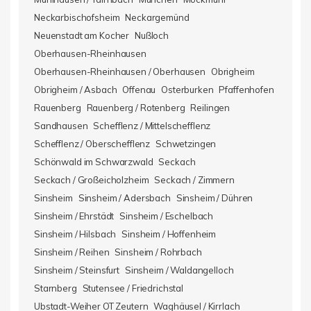
Neckarbischofsheim
Neckargemünd
Neuenstadt am Kocher
Nußloch
Oberhausen-Rheinhausen
Oberhausen-Rheinhausen / Oberhausen
Obrigheim
Obrigheim / Asbach
Offenau
Osterburken
Pfaffenhofen
Rauenberg
Rauenberg / Rotenberg
Reilingen
Sandhausen
Schefflenz / Mittelschefflenz
Schefflenz / Oberschefflenz
Schwetzingen
Schönwald im Schwarzwald
Seckach
Seckach / Großeicholzheim
Seckach / Zimmern
Sinsheim
Sinsheim / Adersbach
Sinsheim / Dühren
Sinsheim / Ehrstädt
Sinsheim / Eschelbach
Sinsheim / Hilsbach
Sinsheim / Hoffenheim
Sinsheim / Reihen
Sinsheim / Rohrbach
Sinsheim / Steinsfurt
Sinsheim / Waldangelloch
Starnberg
Stutensee / Friedrichstal
Ubstadt-Weiher OT Zeutern
Waghäusel / Kirrlach