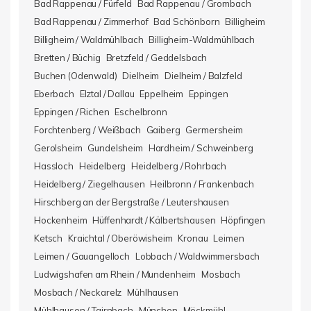
Bad Rappenau / Fürfeld
Bad Rappenau / Grombach
Bad Rappenau / Zimmerhof
Bad Schönborn
Billigheim
Billigheim / Waldmühlbach
Billigheim-Waldmühlbach
Bretten / Büchig
Bretzfeld / Geddelsbach
Buchen (Odenwald)
Dielheim
Dielheim / Balzfeld
Eberbach
Elztal / Dallau
Eppelheim
Eppingen
Eppingen / Richen
Eschelbronn
Forchtenberg / Weißbach
Gaiberg
Germersheim
Gerolsheim
Gundelsheim
Hardheim / Schweinberg
Hassloch
Heidelberg
Heidelberg / Rohrbach
Heidelberg / Ziegelhausen
Heilbronn / Frankenbach
Hirschberg an der Bergstraße / Leutershausen
Hockenheim
Hüffenhardt / Kälbertshausen
Höpfingen
Ketsch
Kraichtal / Oberöwisheim
Kronau
Leimen
Leimen / Gauangelloch
Lobbach / Waldwimmersbach
Ludwigshafen am Rhein / Mundenheim
Mosbach
Mosbach / Neckarelz
Mühlhausen
Mühlhausen / Tairnbach
München
Möckmühl