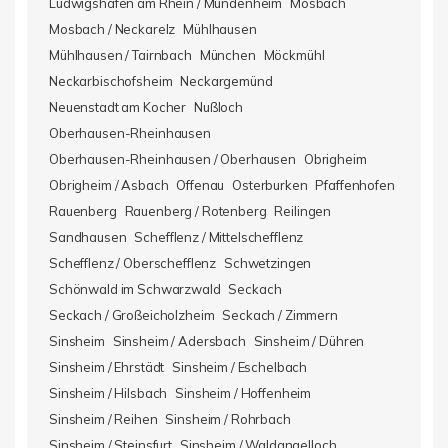
Ludwigshafen am Rhein / Mundenheim
Mosbach
Mosbach / Neckarelz
Mühlhausen
Mühlhausen / Tairnbach
München
Möckmühl
Neckarbischofsheim
Neckargemünd
Neuenstadt am Kocher
Nußloch
Oberhausen-Rheinhausen
Oberhausen-Rheinhausen / Oberhausen
Obrigheim
Obrigheim / Asbach
Offenau
Osterburken
Pfaffenhofen
Rauenberg
Rauenberg / Rotenberg
Reilingen
Sandhausen
Schefflenz / Mittelschefflenz
Schefflenz / Oberschefflenz
Schwetzingen
Schönwald im Schwarzwald
Seckach
Seckach / Großeicholzheim
Seckach / Zimmern
Sinsheim
Sinsheim / Adersbach
Sinsheim / Dühren
Sinsheim / Ehrstädt
Sinsheim / Eschelbach
Sinsheim / Hilsbach
Sinsheim / Hoffenheim
Sinsheim / Reihen
Sinsheim / Rohrbach
Sinsheim / Steinsfurt
Sinsheim / Waldangelloch