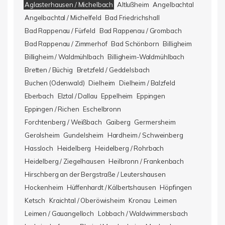
Aglasterhausen / Michelbach
Altlußheim
Angelbachtal
Angelbachtal / Michelfeld
Bad Friedrichshall
Bad Rappenau / Fürfeld
Bad Rappenau / Grombach
Bad Rappenau / Zimmerhof
Bad Schönborn
Billigheim
Billigheim / Waldmühlbach
Billigheim-Waldmühlbach
Bretten / Büchig
Bretzfeld / Geddelsbach
Buchen (Odenwald)
Dielheim
Dielheim / Balzfeld
Eberbach
Elztal / Dallau
Eppelheim
Eppingen
Eppingen / Richen
Eschelbronn
Forchtenberg / Weißbach
Gaiberg
Germersheim
Gerolsheim
Gundelsheim
Hardheim / Schweinberg
Hassloch
Heidelberg
Heidelberg / Rohrbach
Heidelberg / Ziegelhausen
Heilbronn / Frankenbach
Hirschberg an der Bergstraße / Leutershausen
Hockenheim
Hüffenhardt / Kälbertshausen
Höpfingen
Ketsch
Kraichtal / Oberöwisheim
Kronau
Leimen
Leimen / Gauangelloch
Lobbach / Waldwimmersbach