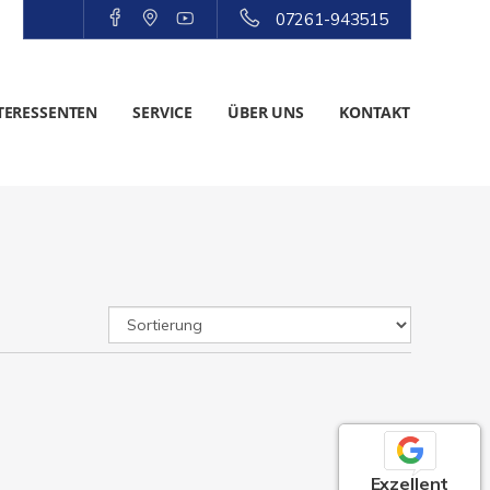
07261-943515
TERESSENTEN
SERVICE
ÜBER UNS
KONTAKT
Exzellent