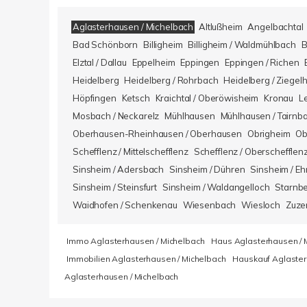
Aglasterhausen / Michelbach
Altlußheim
Angelbachtal
Bad Schönborn
Billigheim
Billigheim / Waldmühlbach
B
Elztal / Dallau
Eppelheim
Eppingen
Eppingen / Richen
Heidelberg
Heidelberg / Rohrbach
Heidelberg / Ziegel
Höpfingen
Ketsch
Kraichtal / Oberöwisheim
Kronau
L
Mosbach / Neckarelz
Mühlhausen
Mühlhausen / Tairnb
Oberhausen-Rheinhausen / Oberhausen
Obrigheim
Ob
Schefflenz / Mittelschefflenz
Schefflenz / Oberschefflen
Sinsheim / Adersbach
Sinsheim / Dühren
Sinsheim / Eh
Sinsheim / Steinsfurt
Sinsheim / Waldangelloch
Starnb
Waidhofen / Schenkenau
Wiesenbach
Wiesloch
Zuze
Immo Aglasterhausen / Michelbach
Haus Aglasterhausen / 
Immobilien Aglasterhausen / Michelbach
Hauskauf Aglaster
Aglasterhausen / Michelbach
Kundenbewertungen und Erfahrungen zu