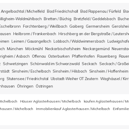
Angelbachtal / Michelfeld
Bad Friedrichshall
Bad Rappenau / Fürfeld
Ba
illigheim-Waldmühlbach
Bretten / Büchig
Bretzfeld / Geddelsbach
Buche
Eschelbronn
Forchtenberg / Weißbach
Gaiberg
Germersheim
Gerolshe
hausen
Heilbronn / Frankenbach
Hirschberg an der Bergstraße / Leuters
eimen
Leimen / Gauangelloch
Lobbach / Waldwimmersbach
Ludwigshaf
ach
München
Möckmühl
Neckarbischofsheim
Neckargemünd
Neuensta
righeim / Asbach
Offenau
Osterburken
Pfaffenhofen
Rauenberg
Rauen
z
Schwetzingen
Schönwald im Schwarzwald
Seckach
Seckach / Große
rstädt
Sinsheim / Eschelbach
Sinsheim / Hilsbach
Sinsheim / Hoffenheim
erg
Stutensee / Friedrichstal
Ubstadt-Weiher OT Zeutern
Waghäusel / Kirr
nhausen
Öhringen
Östringen
Michelbach
Häuser Aglasterhausen / Michelbach
kaufen Aglasterhausen / M
hausen / Michelbach
Immobilienkauf Aglasterhausen / Michelbach
Einfamili