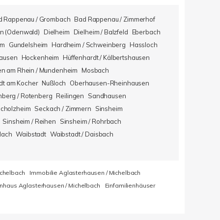
d Rappenau / Grombach
Bad Rappenau / Zimmerhof
n (Odenwald)
Dielheim
Dielheim / Balzfeld
Eberbach
im
Gundelsheim
Hardheim / Schweinberg
Hassloch
hausen
Hockenheim
Hüffenhardt / Kälbertshausen
en am Rhein / Mundenheim
Mosbach
dt am Kocher
Nußloch
Oberhausen-Rheinhausen
berg / Rotenberg
Reilingen
Sandhausen
icholzheim
Seckach / Zimmern
Sinsheim
Sinsheim / Reihen
Sinsheim / Rohrbach
lach
Waibstadt
Waibstadt / Daisbach
ichelbach
Immobilie Aglasterhausen / Michelbach
enhaus Aglasterhausen / Michelbach
Einfamilienhäuser