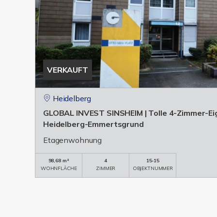
VERKAUFT
Heidelberg
GLOBAL INVEST SINSHEIM | Tolle 4-Zimmer-E
Heidelberg-Emmertsgrund
Etagenwohnung
98,68 m²
4
15-15
WOHNFLÄCHE
ZIMMER
OBJEKTNUMMER