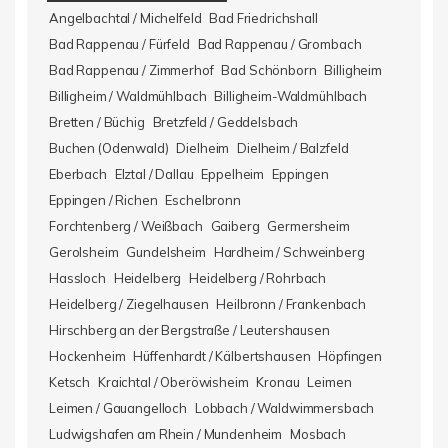
Angelbachtal / Michelfeld
Bad Friedrichshall
Bad Rappenau / Fürfeld
Bad Rappenau / Grombach
Bad Rappenau / Zimmerhof
Bad Schönborn
Billigheim
Billigheim / Waldmühlbach
Billigheim-Waldmühlbach
Bretten / Büchig
Bretzfeld / Geddelsbach
Buchen (Odenwald)
Dielheim
Dielheim / Balzfeld
Eberbach
Elztal / Dallau
Eppelheim
Eppingen
Eppingen / Richen
Eschelbronn
Forchtenberg / Weißbach
Gaiberg
Germersheim
Gerolsheim
Gundelsheim
Hardheim / Schweinberg
Hassloch
Heidelberg
Heidelberg / Rohrbach
Heidelberg / Ziegelhausen
Heilbronn / Frankenbach
Hirschberg an der Bergstraße / Leutershausen
Hockenheim
Hüffenhardt / Kälbertshausen
Höpfingen
Ketsch
Kraichtal / Oberöwisheim
Kronau
Leimen
Leimen / Gauangelloch
Lobbach / Waldwimmersbach
Ludwigshafen am Rhein / Mundenheim
Mosbach