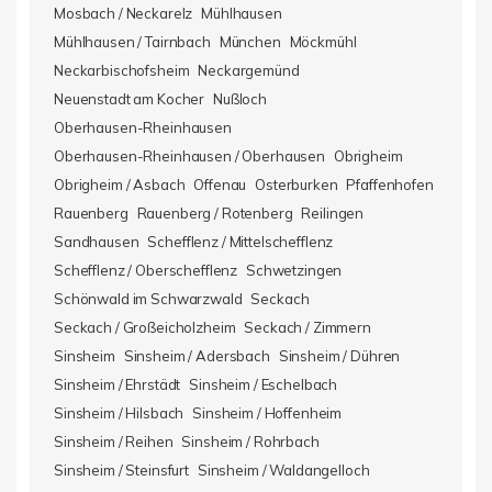
Mosbach / Neckarelz
Mühlhausen
Mühlhausen / Tairnbach
München
Möckmühl
Neckarbischofsheim
Neckargemünd
Neuenstadt am Kocher
Nußloch
Oberhausen-Rheinhausen
Oberhausen-Rheinhausen / Oberhausen
Obrigheim
Obrigheim / Asbach
Offenau
Osterburken
Pfaffenhofen
Rauenberg
Rauenberg / Rotenberg
Reilingen
Sandhausen
Schefflenz / Mittelschefflenz
Schefflenz / Oberschefflenz
Schwetzingen
Schönwald im Schwarzwald
Seckach
Seckach / Großeicholzheim
Seckach / Zimmern
Sinsheim
Sinsheim / Adersbach
Sinsheim / Dühren
Sinsheim / Ehrstädt
Sinsheim / Eschelbach
Sinsheim / Hilsbach
Sinsheim / Hoffenheim
Sinsheim / Reihen
Sinsheim / Rohrbach
Sinsheim / Steinsfurt
Sinsheim / Waldangelloch