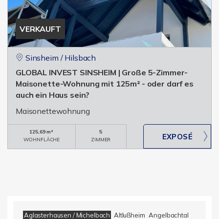
VERKAUFT
Sinsheim / Hilsbach
GLOBAL INVEST SINSHEIM | Große 5-Zimmer-
Maisonette-Wohnung mit 125m² - oder darf es
auch ein Haus sein?
Maisonettewohnung
125,69 m²
5
WOHNFLÄCHE
ZIMMER
Aglasterhausen / Michelbach
Altlußheim
Angelbachtal