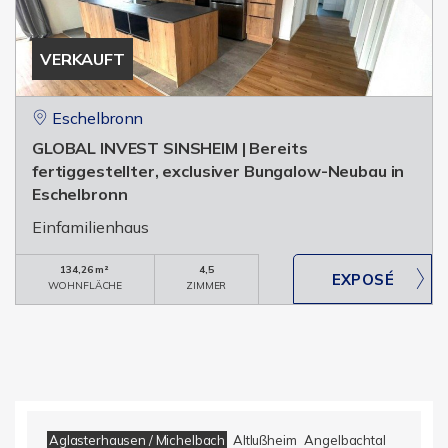
VERKAUFT
Eschelbronn
GLOBAL INVEST SINSHEIM | Bereits
fertiggestellter, exclusiver Bungalow-Neubau in
Eschelbronn
Einfamilienhaus
134,26 m²
4,5
WOHNFLÄCHE
ZIMMER
Aglasterhausen / Michelbach
Altlußheim
Angelbachtal