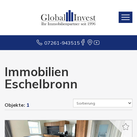
07261-943515
Immobilien
Eschelbronn
Objekte:
1