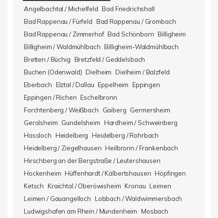
Angelbachtal / Michelfeld
Bad Friedrichshall
Bad Rappenau / Fürfeld
Bad Rappenau / Grombach
Bad Rappenau / Zimmerhof
Bad Schönborn
Billigheim
Billigheim / Waldmühlbach
Billigheim-Waldmühlbach
Bretten / Büchig
Bretzfeld / Geddelsbach
Buchen (Odenwald)
Dielheim
Dielheim / Balzfeld
Eberbach
Elztal / Dallau
Eppelheim
Eppingen
Eppingen / Richen
Eschelbronn
Forchtenberg / Weißbach
Gaiberg
Germersheim
Gerolsheim
Gundelsheim
Hardheim / Schweinberg
Hassloch
Heidelberg
Heidelberg / Rohrbach
Heidelberg / Ziegelhausen
Heilbronn / Frankenbach
Hirschberg an der Bergstraße / Leutershausen
Hockenheim
Hüffenhardt / Kälbertshausen
Höpfingen
Ketsch
Kraichtal / Oberöwisheim
Kronau
Leimen
Leimen / Gauangelloch
Lobbach / Waldwimmersbach
Ludwigshafen am Rhein / Mundenheim
Mosbach