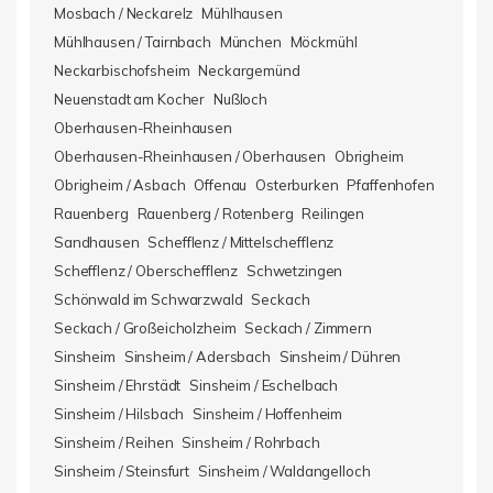
Mosbach / Neckarelz
Mühlhausen
Mühlhausen / Tairnbach
München
Möckmühl
Neckarbischofsheim
Neckargemünd
Neuenstadt am Kocher
Nußloch
Oberhausen-Rheinhausen
Oberhausen-Rheinhausen / Oberhausen
Obrigheim
Obrigheim / Asbach
Offenau
Osterburken
Pfaffenhofen
Rauenberg
Rauenberg / Rotenberg
Reilingen
Sandhausen
Schefflenz / Mittelschefflenz
Schefflenz / Oberschefflenz
Schwetzingen
Schönwald im Schwarzwald
Seckach
Seckach / Großeicholzheim
Seckach / Zimmern
Sinsheim
Sinsheim / Adersbach
Sinsheim / Dühren
Sinsheim / Ehrstädt
Sinsheim / Eschelbach
Sinsheim / Hilsbach
Sinsheim / Hoffenheim
Sinsheim / Reihen
Sinsheim / Rohrbach
Sinsheim / Steinsfurt
Sinsheim / Waldangelloch