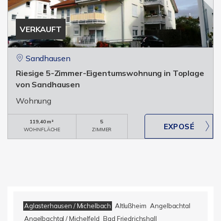
VERKAUFT
Sandhausen
Riesige 5-Zimmer-Eigentumswohnung in Toplage
von Sandhausen
Wohnung
119,40 m²
5
WOHNFLÄCHE
ZIMMER
Aglasterhausen / Michelbach
Altlußheim
Angelbachtal
Angelbachtal / Michelfeld
Bad Friedrichshall