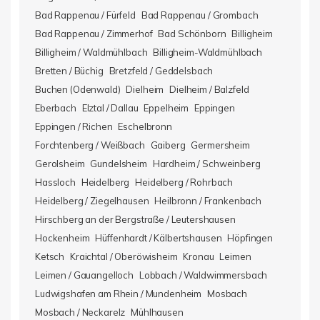
Bad Rappenau / Fürfeld
Bad Rappenau / Grombach
Bad Rappenau / Zimmerhof
Bad Schönborn
Billigheim
Billigheim / Waldmühlbach
Billigheim-Waldmühlbach
Bretten / Büchig
Bretzfeld / Geddelsbach
Buchen (Odenwald)
Dielheim
Dielheim / Balzfeld
Eberbach
Elztal / Dallau
Eppelheim
Eppingen
Eppingen / Richen
Eschelbronn
Forchtenberg / Weißbach
Gaiberg
Germersheim
Gerolsheim
Gundelsheim
Hardheim / Schweinberg
Hassloch
Heidelberg
Heidelberg / Rohrbach
Heidelberg / Ziegelhausen
Heilbronn / Frankenbach
Hirschberg an der Bergstraße / Leutershausen
Hockenheim
Hüffenhardt / Kälbertshausen
Höpfingen
Ketsch
Kraichtal / Oberöwisheim
Kronau
Leimen
Leimen / Gauangelloch
Lobbach / Waldwimmersbach
Ludwigshafen am Rhein / Mundenheim
Mosbach
Mosbach / Neckarelz
Mühlhausen