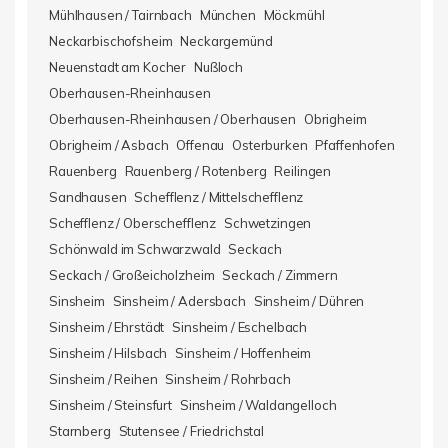
Mühlhausen / Tairnbach
München
Möckmühl
Neckarbischofsheim
Neckargemünd
Neuenstadt am Kocher
Nußloch
Oberhausen-Rheinhausen
Oberhausen-Rheinhausen / Oberhausen
Obrigheim
Obrigheim / Asbach
Offenau
Osterburken
Pfaffenhofen
Rauenberg
Rauenberg / Rotenberg
Reilingen
Sandhausen
Schefflenz / Mittelschefflenz
Schefflenz / Oberschefflenz
Schwetzingen
Schönwald im Schwarzwald
Seckach
Seckach / Großeicholzheim
Seckach / Zimmern
Sinsheim
Sinsheim / Adersbach
Sinsheim / Dühren
Sinsheim / Ehrstädt
Sinsheim / Eschelbach
Sinsheim / Hilsbach
Sinsheim / Hoffenheim
Sinsheim / Reihen
Sinsheim / Rohrbach
Sinsheim / Steinsfurt
Sinsheim / Waldangelloch
Starnberg
Stutensee / Friedrichstal