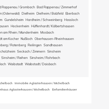
d Rappenau / Grombach
Bad Rappenau / Zimmerhof
n (Odenwald)
Dielheim
Dielheim / Balzfeld
Eberbach
im
Gundelsheim
Hardheim / Schweinberg
Hassloch
hausen
Hockenheim
Hüffenhardt / Kälbertshausen
en am Rhein / Mundenheim
Mosbach
dt am Kocher
Nußloch
Oberhausen-Rheinhausen
berg / Rotenberg
Reilingen
Sandhausen
icholzheim
Seckach / Zimmern
Sinsheim
Sinsheim / Reihen
Sinsheim / Rohrbach
lach
Waibstadt
Waibstadt / Daisbach
ichelbach
Immobilie Aglasterhausen / Michelbach
enhaus Aglasterhausen / Michelbach
Einfamilienhäuser