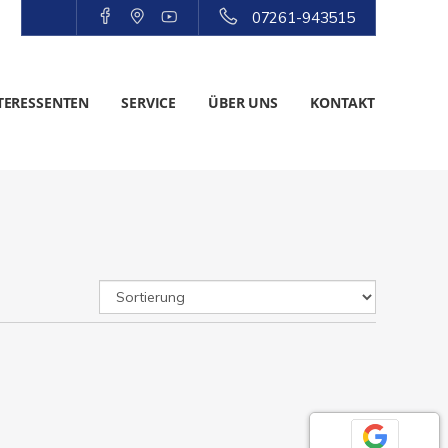
07261-943515
TERESSENTEN
SERVICE
ÜBER UNS
KONTAKT