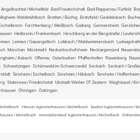
Angelbachtal / Michelfeld
Bad Friedrichshall
Bad Rappenau / Fürfeld
Ba
illigheim-Waldmühlbach
Bretten / Büchig
Bretzfeld / Geddelsbach
Buche
Eschelbronn
Forchtenberg / Weißbach
Gaiberg
Germersheim
Gerolshe
hausen
Heilbronn / Frankenbach
Hirschberg an der Bergstraße / Leuters
eimen
Leimen / Gauangelloch
Lobbach / Waldwimmersbach
Ludwigshaf
ach
München
Möckmühl
Neckarbischofsheim
Neckargemünd
Neuensta
righeim / Asbach
Offenau
Osterburken
Pfaffenhofen
Rauenberg
Rauen
z
Schwetzingen
Schönwald im Schwarzwald
Seckach
Seckach / Große
rstädt
Sinsheim / Eschelbach
Sinsheim / Hilsbach
Sinsheim / Hoffenheim
erg
Stutensee / Friedrichstal
Ubstadt-Weiher OT Zeutern
Waghäusel / Kirr
nhausen
Öhringen
Östringen
Michelbach
Häuser Aglasterhausen / Michelbach
kaufen Aglasterhausen / M
hausen / Michelbach
Immobilienkauf Aglasterhausen / Michelbach
Einfamili