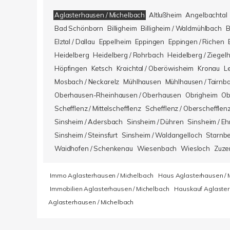
Aglasterhausen / Michelbach
Altlußheim
Angelbachtal
Bad Schönborn
Billigheim
Billigheim / Waldmühlbach
B
Elztal / Dallau
Eppelheim
Eppingen
Eppingen / Richen
Heidelberg
Heidelberg / Rohrbach
Heidelberg / Ziegel
Höpfingen
Ketsch
Kraichtal / Oberöwisheim
Kronau
L
Mosbach / Neckarelz
Mühlhausen
Mühlhausen / Tairnb
Oberhausen-Rheinhausen / Oberhausen
Obrigheim
Ob
Schefflenz / Mittelschefflenz
Schefflenz / Oberschefflen
Sinsheim / Adersbach
Sinsheim / Dühren
Sinsheim / Eh
Sinsheim / Steinsfurt
Sinsheim / Waldangelloch
Starnb
Waidhofen / Schenkenau
Wiesenbach
Wiesloch
Zuze
Immo Aglasterhausen / Michelbach
Haus Aglasterhausen / 
Immobilien Aglasterhausen / Michelbach
Hauskauf Aglaster
Aglasterhausen / Michelbach