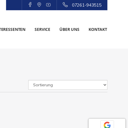
07261-943515
TERESSENTEN
SERVICE
ÜBER UNS
KONTAKT