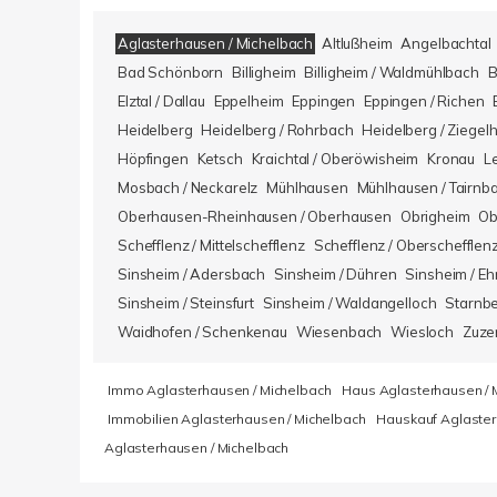
Aglasterhausen / Michelbach
Altlußheim
Angelbachtal
Bad Schönborn
Billigheim
Billigheim / Waldmühlbach
B
Elztal / Dallau
Eppelheim
Eppingen
Eppingen / Richen
Heidelberg
Heidelberg / Rohrbach
Heidelberg / Ziegel
Höpfingen
Ketsch
Kraichtal / Oberöwisheim
Kronau
L
Mosbach / Neckarelz
Mühlhausen
Mühlhausen / Tairnb
Oberhausen-Rheinhausen / Oberhausen
Obrigheim
Ob
Schefflenz / Mittelschefflenz
Schefflenz / Oberschefflen
Sinsheim / Adersbach
Sinsheim / Dühren
Sinsheim / Eh
Sinsheim / Steinsfurt
Sinsheim / Waldangelloch
Starnb
Waidhofen / Schenkenau
Wiesenbach
Wiesloch
Zuze
Immo Aglasterhausen / Michelbach
Haus Aglasterhausen / 
Immobilien Aglasterhausen / Michelbach
Hauskauf Aglaster
Aglasterhausen / Michelbach