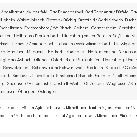
Angelbachtal / Michelfeld
Bad Friedrichshall
Bad Rappenau / Fürfeld
Ba
illigheim-Waldmühlbach
Bretten / Büchig
Bretzfeld / Geddelsbach
Buche
Eschelbronn
Forchtenberg / Weißbach
Gaiberg
Germersheim
Gerolshe
hausen
Heilbronn / Frankenbach
Hirschberg an der Bergstraße / Leuters
eimen
Leimen / Gauangelloch
Lobbach / Waldwimmersbach
Ludwigshaf
ach
München
Möckmühl
Neckarbischofsheim
Neckargemünd
Neuensta
righeim / Asbach
Offenau
Osterburken
Pfaffenhofen
Rauenberg
Rauen
z
Schwetzingen
Schönwald im Schwarzwald
Seckach
Seckach / Große
rstädt
Sinsheim / Eschelbach
Sinsheim / Hilsbach
Sinsheim / Hoffenheim
erg
Stutensee / Friedrichstal
Ubstadt-Weiher OT Zeutern
Waghäusel / Kirr
nhausen
Öhringen
Östringen
Michelbach
Häuser Aglasterhausen / Michelbach
kaufen Aglasterhausen / M
hausen / Michelbach
Immobilienkauf Aglasterhausen / Michelbach
Einfamili