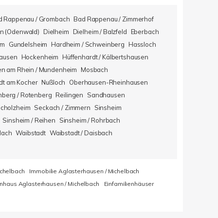
d Rappenau / Grombach
Bad Rappenau / Zimmerhof
n (Odenwald)
Dielheim
Dielheim / Balzfeld
Eberbach
im
Gundelsheim
Hardheim / Schweinberg
Hassloch
hausen
Hockenheim
Hüffenhardt / Kälbertshausen
en am Rhein / Mundenheim
Mosbach
dt am Kocher
Nußloch
Oberhausen-Rheinhausen
berg / Rotenberg
Reilingen
Sandhausen
icholzheim
Seckach / Zimmern
Sinsheim
Sinsheim / Reihen
Sinsheim / Rohrbach
lach
Waibstadt
Waibstadt / Daisbach
ichelbach
Immobilie Aglasterhausen / Michelbach
enhaus Aglasterhausen / Michelbach
Einfamilienhäuser